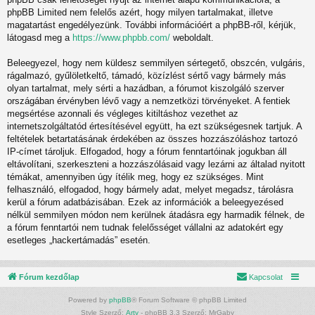
phpBB Limited nem felelős azért, hogy milyen tartalmakat, illetve
magatartást engedélyezünk. További információért a phpBB-ről, kérjük,
látogasd meg a
https://www.phpbb.com/
weboldalt.
Beleegyezel, hogy nem küldesz semmilyen sértegető, obszcén, vulgáris,
rágalmazó, gyűlöletkeltő, támadó, közízlést sértő vagy bármely más
olyan tartalmat, mely sérti a hazádban, a fórumot kiszolgáló szerver
országában érvényben lévő vagy a nemzetközi törvényeket. A fentiek
megsértése azonnali és végleges kitiltáshoz vezethet az
internetszolgáltatód értesítésével együtt, ha ezt szükségesnek tartjuk. A
feltételek betartatásának érdekében az összes hozzászóláshoz tartozó
IP-címet tároljuk. Elfogadod, hogy a fórum fenntartóinak jogukban áll
eltávolítani, szerkeszteni a hozzászólásaid vagy lezárni az általad nyitott
témákat, amennyiben úgy ítélik meg, hogy ez szükséges. Mint
felhasználó, elfogadod, hogy bármely adat, melyet megadsz, tárolásra
kerül a fórum adatbázisában. Ezek az információk a beleegyezésed
nélkül semmilyen módon nem kerülnek átadásra egy harmadik félnek, de
a fórum fenntartói nem tudnak felelősséget vállalni az adatokért egy
esetleges „hackertámadás” esetén.
Fórum kezdőlap
Kapcsolat
Powered by
phpBB
® Forum Software © phpBB Limited
Style Szerző:
Arty
- phpBB 3.3 Szerző: MrGaby