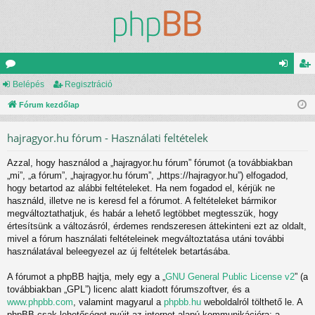
ór
Belépés
Regisztráció
el
eg
u
Fórum kezdőlap
ép
is
m
és
ztr
hajragyor.hu fórum - Használati feltételek
ok
ác
Azzal, hogy használod a „hajragyor.hu fórum” fórumot (a továbbiakban
ió
„mi”, „a fórum”, „hajragyor.hu fórum”, „https://hajragyor.hu”) elfogadod,
hogy betartod az alábbi feltételeket. Ha nem fogadod el, kérjük ne
használd, illetve ne is keresd fel a fórumot. A feltételeket bármikor
megváltoztathatjuk, és habár a lehető legtöbbet megtesszük, hogy
értesítsünk a változásról, érdemes rendszeresen áttekinteni ezt az oldalt,
mivel a fórum használati feltételeinek megváltoztatása utáni további
használatával beleegyezel az új feltételek betartásába.
A fórumot a phpBB hajtja, mely egy a „
GNU General Public License v2
” (a
továbbiakban „GPL”) licenc alatt kiadott fórumszoftver, és a
www.phpbb.com
, valamint magyarul a
phpbb.hu
weboldalról tölthető le. A
phpBB csak lehetőséget nyújt az internet alapú kommunikációra; a