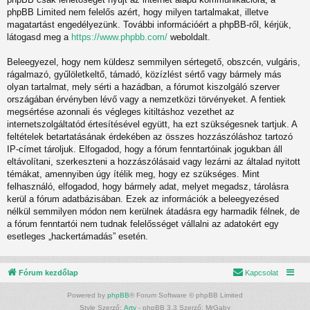
phpBB Limited nem felelős azért, hogy milyen tartalmakat, illetve
magatartást engedélyezünk. További információért a phpBB-ről, kérjük,
látogasd meg a
https://www.phpbb.com/
weboldalt.
Beleegyezel, hogy nem küldesz semmilyen sértegető, obszcén, vulgáris,
rágalmazó, gyűlöletkeltő, támadó, közízlést sértő vagy bármely más
olyan tartalmat, mely sérti a hazádban, a fórumot kiszolgáló szerver
országában érvényben lévő vagy a nemzetközi törvényeket. A fentiek
megsértése azonnali és végleges kitiltáshoz vezethet az
internetszolgáltatód értesítésével együtt, ha ezt szükségesnek tartjuk. A
feltételek betartatásának érdekében az összes hozzászóláshoz tartozó
IP-címet tároljuk. Elfogadod, hogy a fórum fenntartóinak jogukban áll
eltávolítani, szerkeszteni a hozzászólásaid vagy lezárni az általad nyitott
témákat, amennyiben úgy ítélik meg, hogy ez szükséges. Mint
felhasználó, elfogadod, hogy bármely adat, melyet megadsz, tárolásra
kerül a fórum adatbázisában. Ezek az információk a beleegyezésed
nélkül semmilyen módon nem kerülnek átadásra egy harmadik félnek, de
a fórum fenntartói nem tudnak felelősséget vállalni az adatokért egy
esetleges „hackertámadás” esetén.
Fórum kezdőlap
Kapcsolat
Powered by
phpBB
® Forum Software © phpBB Limited
Style Szerző:
Arty
- phpBB 3.3 Szerző: MrGaby