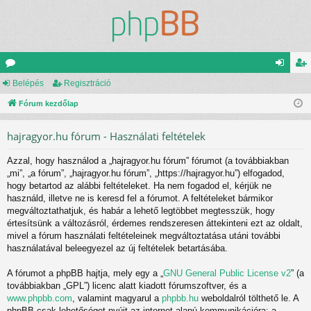
ór
Belépés
Regisztráció
el
eg
u
Fórum kezdőlap
ép
is
m
és
ztr
hajragyor.hu fórum - Használati feltételek
ok
ác
Azzal, hogy használod a „hajragyor.hu fórum” fórumot (a továbbiakban
ió
„mi”, „a fórum”, „hajragyor.hu fórum”, „https://hajragyor.hu”) elfogadod,
hogy betartod az alábbi feltételeket. Ha nem fogadod el, kérjük ne
használd, illetve ne is keresd fel a fórumot. A feltételeket bármikor
megváltoztathatjuk, és habár a lehető legtöbbet megtesszük, hogy
értesítsünk a változásról, érdemes rendszeresen áttekinteni ezt az oldalt,
mivel a fórum használati feltételeinek megváltoztatása utáni további
használatával beleegyezel az új feltételek betartásába.
A fórumot a phpBB hajtja, mely egy a „
GNU General Public License v2
” (a
továbbiakban „GPL”) licenc alatt kiadott fórumszoftver, és a
www.phpbb.com
, valamint magyarul a
phpbb.hu
weboldalról tölthető le. A
phpBB csak lehetőséget nyújt az internet alapú kommunikációra; a