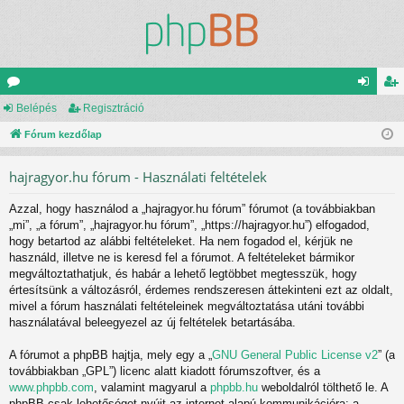
ór
Belépés
Regisztráció
el
eg
u
Fórum kezdőlap
ép
is
m
és
ztr
hajragyor.hu fórum - Használati feltételek
ok
ác
Azzal, hogy használod a „hajragyor.hu fórum” fórumot (a továbbiakban
ió
„mi”, „a fórum”, „hajragyor.hu fórum”, „https://hajragyor.hu”) elfogadod,
hogy betartod az alábbi feltételeket. Ha nem fogadod el, kérjük ne
használd, illetve ne is keresd fel a fórumot. A feltételeket bármikor
megváltoztathatjuk, és habár a lehető legtöbbet megtesszük, hogy
értesítsünk a változásról, érdemes rendszeresen áttekinteni ezt az oldalt,
mivel a fórum használati feltételeinek megváltoztatása utáni további
használatával beleegyezel az új feltételek betartásába.
A fórumot a phpBB hajtja, mely egy a „
GNU General Public License v2
” (a
továbbiakban „GPL”) licenc alatt kiadott fórumszoftver, és a
www.phpbb.com
, valamint magyarul a
phpbb.hu
weboldalról tölthető le. A
phpBB csak lehetőséget nyújt az internet alapú kommunikációra; a