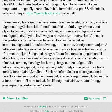
phpBB Limited nem felelős azért, hogy milyen tartalmakat, illetve
magatartást engedélyezünk. További információért a phpBB-ről, kérjük,
látogasd meg a
https://www.phpbb.com/
weboldalt.
Beleegyezel, hogy nem küldesz semmilyen sértegető, obszcén, vulgáris,
rágalmazó, gyűlöletkeltő, támadó, közízlést sértő vagy bármely más
olyan tartalmat, mely sérti a hazádban, a fórumot kiszolgáló szerver
országában érvényben lévő vagy a nemzetközi törvényeket. A fentiek
megsértése azonnali és végleges kitiltáshoz vezethet az
internetszolgáltatód értesítésével együtt, ha ezt szükségesnek tartjuk. A
feltételek betartatásának érdekében az összes hozzászóláshoz tartozó
IP-címet tároljuk. Elfogadod, hogy a fórum fenntartóinak jogukban áll
eltávolítani, szerkeszteni a hozzászólásaid vagy lezárni az általad nyitott
témákat, amennyiben úgy ítélik meg, hogy ez szükséges. Mint
felhasználó, elfogadod, hogy bármely adat, melyet megadsz, tárolásra
kerül a fórum adatbázisában. Ezek az információk a beleegyezésed
nélkül semmilyen módon nem kerülnek átadásra egy harmadik félnek, de
a fórum fenntartói nem tudnak felelősséget vállalni az adatokért egy
esetleges „hackertámadás” esetén.
Fórum kezdőlap
Kapcsolat
Powered by
phpBB
® Forum Software © phpBB Limited
Style Szerző:
Arty
- phpBB 3.3 Szerző: MrGaby