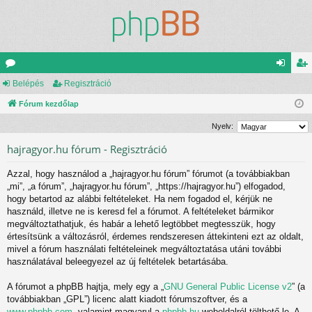
ór
Belépés
Regisztráció
el
eg
u
Fórum kezdőlap
ép
is
m
és
ztr
Nyelv:
ok
ác
hajragyor.hu fórum - Regisztráció
ió
Azzal, hogy használod a „hajragyor.hu fórum” fórumot (a továbbiakban
„mi”, „a fórum”, „hajragyor.hu fórum”, „https://hajragyor.hu”) elfogadod,
hogy betartod az alábbi feltételeket. Ha nem fogadod el, kérjük ne
használd, illetve ne is keresd fel a fórumot. A feltételeket bármikor
megváltoztathatjuk, és habár a lehető legtöbbet megtesszük, hogy
értesítsünk a változásról, érdemes rendszeresen áttekinteni ezt az oldalt,
mivel a fórum használati feltételeinek megváltoztatása utáni további
használatával beleegyezel az új feltételek betartásába.
A fórumot a phpBB hajtja, mely egy a „
GNU General Public License v2
” (a
továbbiakban „GPL”) licenc alatt kiadott fórumszoftver, és a
www.phpbb.com
, valamint magyarul a
phpbb.hu
weboldalról tölthető le. A