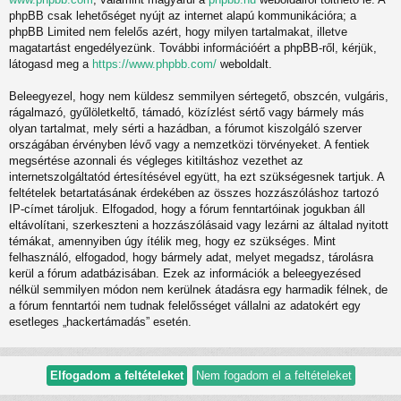
phpBB csak lehetőséget nyújt az internet alapú kommunikációra; a
phpBB Limited nem felelős azért, hogy milyen tartalmakat, illetve
magatartást engedélyezünk. További információért a phpBB-ről, kérjük,
látogasd meg a
https://www.phpbb.com/
weboldalt.
Beleegyezel, hogy nem küldesz semmilyen sértegető, obszcén, vulgáris,
rágalmazó, gyűlöletkeltő, támadó, közízlést sértő vagy bármely más
olyan tartalmat, mely sérti a hazádban, a fórumot kiszolgáló szerver
országában érvényben lévő vagy a nemzetközi törvényeket. A fentiek
megsértése azonnali és végleges kitiltáshoz vezethet az
internetszolgáltatód értesítésével együtt, ha ezt szükségesnek tartjuk. A
feltételek betartatásának érdekében az összes hozzászóláshoz tartozó
IP-címet tároljuk. Elfogadod, hogy a fórum fenntartóinak jogukban áll
eltávolítani, szerkeszteni a hozzászólásaid vagy lezárni az általad nyitott
témákat, amennyiben úgy ítélik meg, hogy ez szükséges. Mint
felhasználó, elfogadod, hogy bármely adat, melyet megadsz, tárolásra
kerül a fórum adatbázisában. Ezek az információk a beleegyezésed
nélkül semmilyen módon nem kerülnek átadásra egy harmadik félnek, de
a fórum fenntartói nem tudnak felelősséget vállalni az adatokért egy
esetleges „hackertámadás” esetén.