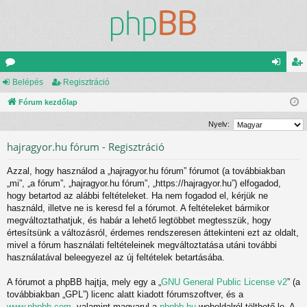
ór
Belépés
Regisztráció
el
eg
u
Fórum kezdőlap
ép
is
m
és
ztr
Nyelv:
ok
ác
hajragyor.hu fórum - Regisztráció
ió
Azzal, hogy használod a „hajragyor.hu fórum” fórumot (a továbbiakban
„mi”, „a fórum”, „hajragyor.hu fórum”, „https://hajragyor.hu”) elfogadod,
hogy betartod az alábbi feltételeket. Ha nem fogadod el, kérjük ne
használd, illetve ne is keresd fel a fórumot. A feltételeket bármikor
megváltoztathatjuk, és habár a lehető legtöbbet megtesszük, hogy
értesítsünk a változásról, érdemes rendszeresen áttekinteni ezt az oldalt,
mivel a fórum használati feltételeinek megváltoztatása utáni további
használatával beleegyezel az új feltételek betartásába.
A fórumot a phpBB hajtja, mely egy a „
GNU General Public License v2
” (a
továbbiakban „GPL”) licenc alatt kiadott fórumszoftver, és a
www.phpbb.com
, valamint magyarul a
phpbb.hu
weboldalról tölthető le. A