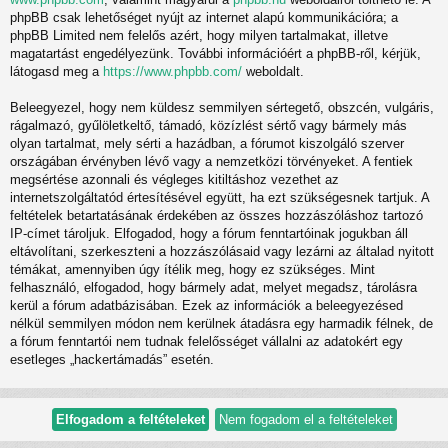
phpBB csak lehetőséget nyújt az internet alapú kommunikációra; a
phpBB Limited nem felelős azért, hogy milyen tartalmakat, illetve
magatartást engedélyezünk. További információért a phpBB-ről, kérjük,
látogasd meg a
https://www.phpbb.com/
weboldalt.
Beleegyezel, hogy nem küldesz semmilyen sértegető, obszcén, vulgáris,
rágalmazó, gyűlöletkeltő, támadó, közízlést sértő vagy bármely más
olyan tartalmat, mely sérti a hazádban, a fórumot kiszolgáló szerver
országában érvényben lévő vagy a nemzetközi törvényeket. A fentiek
megsértése azonnali és végleges kitiltáshoz vezethet az
internetszolgáltatód értesítésével együtt, ha ezt szükségesnek tartjuk. A
feltételek betartatásának érdekében az összes hozzászóláshoz tartozó
IP-címet tároljuk. Elfogadod, hogy a fórum fenntartóinak jogukban áll
eltávolítani, szerkeszteni a hozzászólásaid vagy lezárni az általad nyitott
témákat, amennyiben úgy ítélik meg, hogy ez szükséges. Mint
felhasználó, elfogadod, hogy bármely adat, melyet megadsz, tárolásra
kerül a fórum adatbázisában. Ezek az információk a beleegyezésed
nélkül semmilyen módon nem kerülnek átadásra egy harmadik félnek, de
a fórum fenntartói nem tudnak felelősséget vállalni az adatokért egy
esetleges „hackertámadás” esetén.