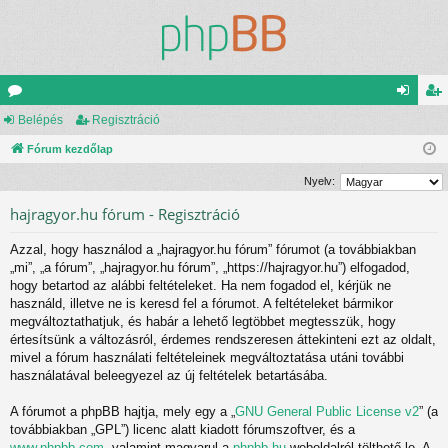
ór
Belépés
Regisztráció
el
eg
u
Fórum kezdőlap
ép
is
m
és
ztr
Nyelv:
ok
ác
hajragyor.hu fórum - Regisztráció
ió
Azzal, hogy használod a „hajragyor.hu fórum” fórumot (a továbbiakban
„mi”, „a fórum”, „hajragyor.hu fórum”, „https://hajragyor.hu”) elfogadod,
hogy betartod az alábbi feltételeket. Ha nem fogadod el, kérjük ne
használd, illetve ne is keresd fel a fórumot. A feltételeket bármikor
megváltoztathatjuk, és habár a lehető legtöbbet megtesszük, hogy
értesítsünk a változásról, érdemes rendszeresen áttekinteni ezt az oldalt,
mivel a fórum használati feltételeinek megváltoztatása utáni további
használatával beleegyezel az új feltételek betartásába.
A fórumot a phpBB hajtja, mely egy a „
GNU General Public License v2
” (a
továbbiakban „GPL”) licenc alatt kiadott fórumszoftver, és a
www.phpbb.com
, valamint magyarul a
phpbb.hu
weboldalról tölthető le. A