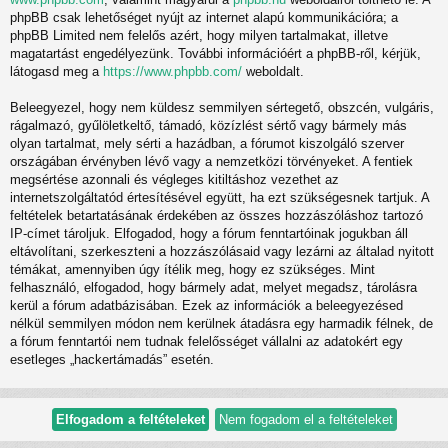
phpBB csak lehetőséget nyújt az internet alapú kommunikációra; a
phpBB Limited nem felelős azért, hogy milyen tartalmakat, illetve
magatartást engedélyezünk. További információért a phpBB-ről, kérjük,
látogasd meg a
https://www.phpbb.com/
weboldalt.
Beleegyezel, hogy nem küldesz semmilyen sértegető, obszcén, vulgáris,
rágalmazó, gyűlöletkeltő, támadó, közízlést sértő vagy bármely más
olyan tartalmat, mely sérti a hazádban, a fórumot kiszolgáló szerver
országában érvényben lévő vagy a nemzetközi törvényeket. A fentiek
megsértése azonnali és végleges kitiltáshoz vezethet az
internetszolgáltatód értesítésével együtt, ha ezt szükségesnek tartjuk. A
feltételek betartatásának érdekében az összes hozzászóláshoz tartozó
IP-címet tároljuk. Elfogadod, hogy a fórum fenntartóinak jogukban áll
eltávolítani, szerkeszteni a hozzászólásaid vagy lezárni az általad nyitott
témákat, amennyiben úgy ítélik meg, hogy ez szükséges. Mint
felhasználó, elfogadod, hogy bármely adat, melyet megadsz, tárolásra
kerül a fórum adatbázisában. Ezek az információk a beleegyezésed
nélkül semmilyen módon nem kerülnek átadásra egy harmadik félnek, de
a fórum fenntartói nem tudnak felelősséget vállalni az adatokért egy
esetleges „hackertámadás” esetén.