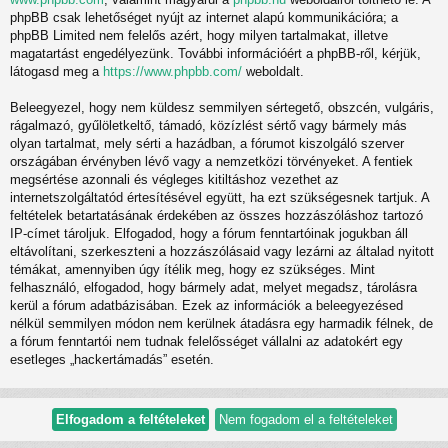
phpBB csak lehetőséget nyújt az internet alapú kommunikációra; a
phpBB Limited nem felelős azért, hogy milyen tartalmakat, illetve
magatartást engedélyezünk. További információért a phpBB-ről, kérjük,
látogasd meg a
https://www.phpbb.com/
weboldalt.
Beleegyezel, hogy nem küldesz semmilyen sértegető, obszcén, vulgáris,
rágalmazó, gyűlöletkeltő, támadó, közízlést sértő vagy bármely más
olyan tartalmat, mely sérti a hazádban, a fórumot kiszolgáló szerver
országában érvényben lévő vagy a nemzetközi törvényeket. A fentiek
megsértése azonnali és végleges kitiltáshoz vezethet az
internetszolgáltatód értesítésével együtt, ha ezt szükségesnek tartjuk. A
feltételek betartatásának érdekében az összes hozzászóláshoz tartozó
IP-címet tároljuk. Elfogadod, hogy a fórum fenntartóinak jogukban áll
eltávolítani, szerkeszteni a hozzászólásaid vagy lezárni az általad nyitott
témákat, amennyiben úgy ítélik meg, hogy ez szükséges. Mint
felhasználó, elfogadod, hogy bármely adat, melyet megadsz, tárolásra
kerül a fórum adatbázisában. Ezek az információk a beleegyezésed
nélkül semmilyen módon nem kerülnek átadásra egy harmadik félnek, de
a fórum fenntartói nem tudnak felelősséget vállalni az adatokért egy
esetleges „hackertámadás” esetén.