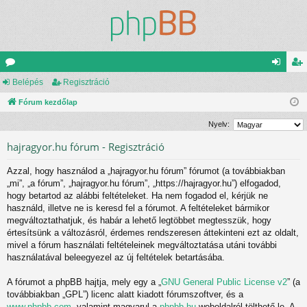
ór
Belépés
Regisztráció
el
eg
u
Fórum kezdőlap
ép
is
m
és
ztr
Nyelv:
ok
ác
hajragyor.hu fórum - Regisztráció
ió
Azzal, hogy használod a „hajragyor.hu fórum” fórumot (a továbbiakban
„mi”, „a fórum”, „hajragyor.hu fórum”, „https://hajragyor.hu”) elfogadod,
hogy betartod az alábbi feltételeket. Ha nem fogadod el, kérjük ne
használd, illetve ne is keresd fel a fórumot. A feltételeket bármikor
megváltoztathatjuk, és habár a lehető legtöbbet megtesszük, hogy
értesítsünk a változásról, érdemes rendszeresen áttekinteni ezt az oldalt,
mivel a fórum használati feltételeinek megváltoztatása utáni további
használatával beleegyezel az új feltételek betartásába.
A fórumot a phpBB hajtja, mely egy a „
GNU General Public License v2
” (a
továbbiakban „GPL”) licenc alatt kiadott fórumszoftver, és a
www.phpbb.com
, valamint magyarul a
phpbb.hu
weboldalról tölthető le. A