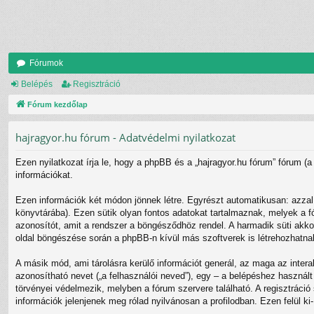
Fórumok
Belépés
Regisztráció
Fórum kezdőlap
hajragyor.hu fórum - Adatvédelmi nyilatkozat
Ezen nyilatkozat írja le, hogy a phpBB és a „hajragyor.hu fórum” fórum (a
információkat.
Ezen információk két módon jönnek létre. Egyrészt automatikusan: azzal,
könyvtárába). Ezen sütik olyan fontos adatokat tartalmaznak, melyek a fó
azonosítót, amit a rendszer a böngésződhöz rendel. A harmadik süti akkor 
oldal böngészése során a phpBB-n kívül más szoftverek is létrehozhatnak
A másik mód, ami tárolásra kerülő információt generál, az maga az intera
azonosítható nevet („a felhasználói neved”), egy – a belépéshez használt 
törvényei védelmezik, melyben a fórum szervere található. A regisztráci
információk jelenjenek meg rólad nyilvánosan a profilodban. Ezen felül ki