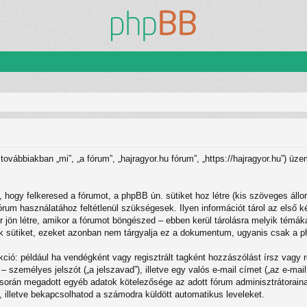
 továbbiakban „mi”, „a fórum”, „hajragyor.hu fórum”, „https://hajragyor.hu”) ü
 hogy felkeresed a fórumot, a phpBB ún. sütiket hoz létre (kis szöveges áll
rum használatához feltétlenül szükségesek. Ilyen információt tárol az első ké
jön létre, amikor a fórumot böngészed – ebben kerül tárolásra melyik témákat
 sütiket, ezeket azonban nem tárgyalja ez a dokumentum, ugyanis csak a phpB
kció: például ha vendégként vagy regisztrált tagként hozzászólást írsz vagy 
– személyes jelszót („a jelszavad”), illetve egy valós e-mail címet („az e-mai
ó során megadott egyéb adatok kötelezősége az adott fórum adminisztrátorai
-, illetve bekapcsolhatod a számodra küldött automatikus leveleket.