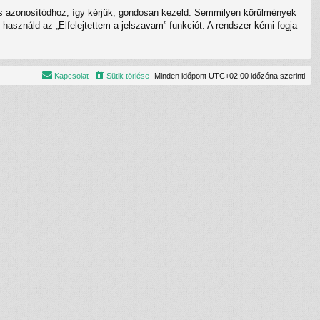
umos azonosítódhoz, így kérjük, gondosan kezeld. Semmilyen körülmények
asználd az „Elfelejtettem a jelszavam” funkciót. A rendszer kérni fogja
Kapcsolat
Sütik törlése
Minden időpont
UTC+02:00
időzóna szerinti