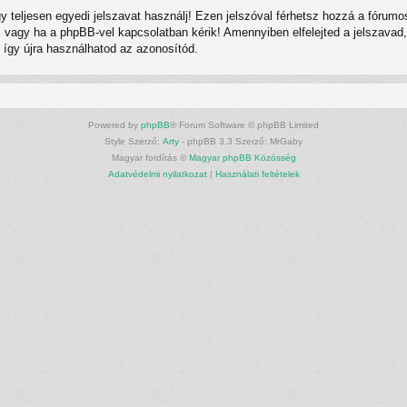
gy teljesen egyedi jelszavat használj! Ezen jelszóval férhetsz hozzá a fór
vagy ha a phpBB-vel kapcsolatban kérik! Amennyiben elfelejted a jelszavad, h
, így újra használhatod az azonosítód.
Powered by
phpBB
® Forum Software © phpBB Limited
Style Szerző:
Arty
- phpBB 3.3 Szerző: MrGaby
Magyar fordítás ©
Magyar phpBB Közösség
Adatvédelmi nyilatkozat
|
Használati feltételek