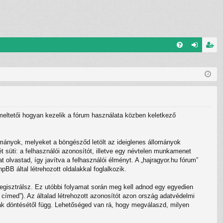
G
el
eg
yI
ép
is
K
és
ztr
ác
zemeltetői hogyan kezelik a fórum használata közben keletkező
ió
ományok, melyeket a böngésződ letölt az ideiglenes állományok
t süti: a felhasználói azonosítót, illetve egy névtelen munkamenet
 olvastad, így javítva a felhasználói élményt. A „hajragyor.hu fórum”
B által létrehozott oldalakkal foglalkozik.
regisztrálsz. Ez utóbbi folyamat során meg kell adnod egy egyedien
l címed”). Az általad létrehozott azonosítót azon ország adatvédelmi
nak döntésétől függ. Lehetőséged van rá, hogy megválaszd, milyen