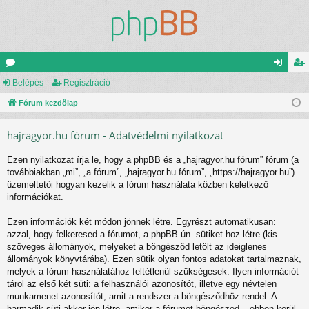
ór
Belépés
Regisztráció
el
eg
u
Fórum kezdőlap
ép
is
m
és
ztr
hajragyor.hu fórum - Adatvédelmi nyilatkozat
ok
ác
Ezen nyilatkozat írja le, hogy a phpBB és a „hajragyor.hu fórum” fórum (a
ió
továbbiakban „mi”, „a fórum”, „hajragyor.hu fórum”, „https://hajragyor.hu”)
üzemeltetői hogyan kezelik a fórum használata közben keletkező
információkat.
Ezen információk két módon jönnek létre. Egyrészt automatikusan:
azzal, hogy felkeresed a fórumot, a phpBB ún. sütiket hoz létre (kis
szöveges állományok, melyeket a böngésződ letölt az ideiglenes
állományok könyvtárába). Ezen sütik olyan fontos adatokat tartalmaznak,
melyek a fórum használatához feltétlenül szükségesek. Ilyen információt
tárol az első két süti: a felhasználói azonosítót, illetve egy névtelen
munkamenet azonosítót, amit a rendszer a böngésződhöz rendel. A
harmadik süti akkor jön létre, amikor a fórumot böngészed – ebben kerül