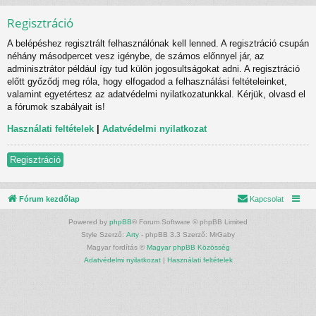
Regisztráció
A belépéshez regisztrált felhasználónak kell lenned. A regisztráció csupán
néhány másodpercet vesz igénybe, de számos előnnyel jár, az
adminisztrátor például így tud külön jogosultságokat adni. A regisztráció
előtt győződj meg róla, hogy elfogadod a felhasználási feltételeinket,
valamint egyetértesz az adatvédelmi nyilatkozatunkkal. Kérjük, olvasd el
a fórumok szabályait is!
Használati feltételek
|
Adatvédelmi nyilatkozat
Regisztráció
Fórum kezdőlap
Kapcsolat
Powered by
phpBB
® Forum Software © phpBB Limited
Style Szerző:
Arty
- phpBB 3.3 Szerző: MrGaby
Magyar fordítás ©
Magyar phpBB Közösség
Adatvédelmi nyilatkozat
|
Használati feltételek