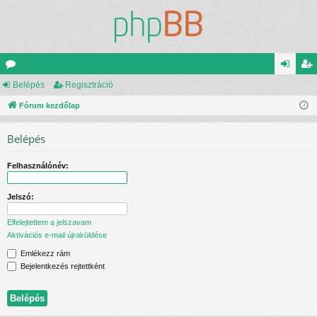
ór
Belépés
Regisztráció
el
eg
u
Fórum kezdőlap
ép
is
m
és
ztr
Belépés
ok
ác
Felhasználónév:
ió
Jelszó:
Elfelejtettem a jelszavam
Aktivációs e-mail újraküldése
Emlékezz rám
Bejelentkezés rejtettként