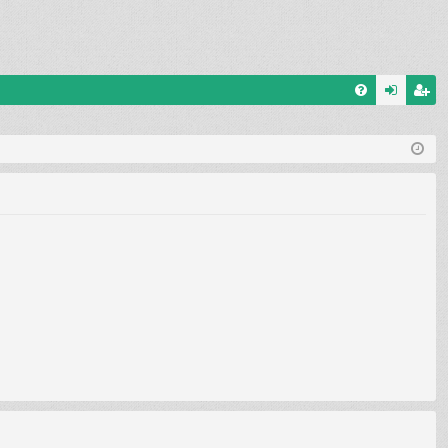
G
el
eg
yI
ép
is
K
és
ztr
ác
ió