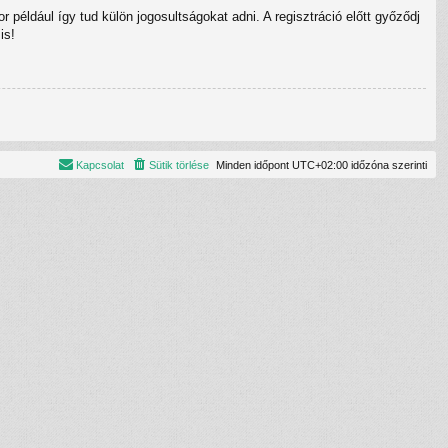
 például így tud külön jogosultságokat adni. A regisztráció előtt győződj
is!
Kapcsolat
Sütik törlése
Minden időpont
UTC+02:00
időzóna szerinti