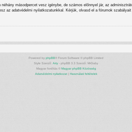
n néhány másodpercet vesz igénybe, de számos előnnyel jár, az adminisztrátor
tesz az adatvédelmi nyilatkozatunkkal. Kérjük, olvasd el a fórumok szabályait 
Powered by
phpBB
® Forum Software © phpBB Limited
Style Szerző:
Arty
- phpBB 3.3 Szerző: MrGaby
Magyar fordítás ©
Magyar phpBB Közösség
Adatvédelmi nyilatkozat
|
Használati feltételek