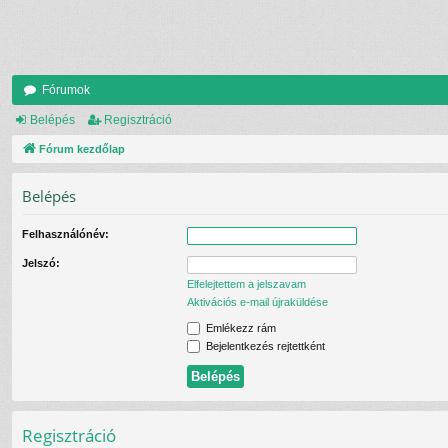
Fórumok
Belépés
Regisztráció
Fórum kezdőlap
Belépés
Felhasználónév:
Jelszó:
Elfelejtettem a jelszavam
Aktivációs e-mail újraküldése
Emlékezz rám
Bejelentkezés rejtettként
Regisztráció