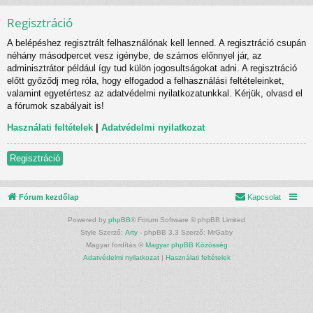
Regisztráció
A belépéshez regisztrált felhasználónak kell lenned. A regisztráció csupán
néhány másodpercet vesz igénybe, de számos előnnyel jár, az
adminisztrátor például így tud külön jogosultságokat adni. A regisztráció
előtt győződj meg róla, hogy elfogadod a felhasználási feltételeinket,
valamint egyetértesz az adatvédelmi nyilatkozatunkkal. Kérjük, olvasd el
a fórumok szabályait is!
Használati feltételek
|
Adatvédelmi nyilatkozat
Regisztráció
Fórum kezdőlap
Kapcsolat
Powered by
phpBB
® Forum Software © phpBB Limited
Style Szerző:
Arty
- phpBB 3.3 Szerző: MrGaby
Magyar fordítás ©
Magyar phpBB Közösség
Adatvédelmi nyilatkozat
|
Használati feltételek