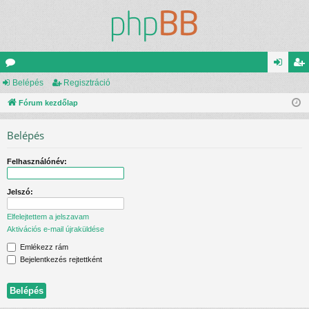
ór
Belépés
Regisztráció
el
eg
u
Fórum kezdőlap
ép
is
m
és
ztr
Belépés
ok
ác
Felhasználónév:
ió
Jelszó:
Elfelejtettem a jelszavam
Aktivációs e-mail újraküldése
Emlékezz rám
Bejelentkezés rejtettként