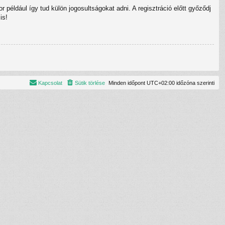
 például így tud külön jogosultságokat adni. A regisztráció előtt győződj
is!
Kapcsolat
Sütik törlése
Minden időpont
UTC+02:00
időzóna szerinti