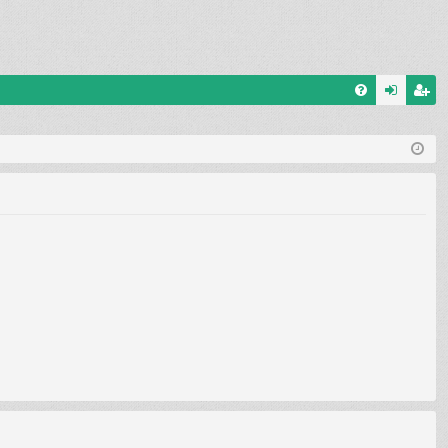
G
el
eg
yI
ép
is
K
és
ztr
ác
ió