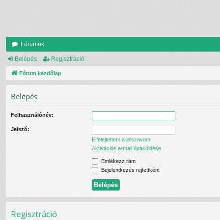
Fórumok
Belépés
Regisztráció
Fórum kezdőlap
Belépés
Felhasználónév:
Jelszó:
Elfelejtettem a jelszavam
Aktivációs e-mail újraküldése
Emlékezz rám
Bejelentkezés rejtettként
Regisztráció