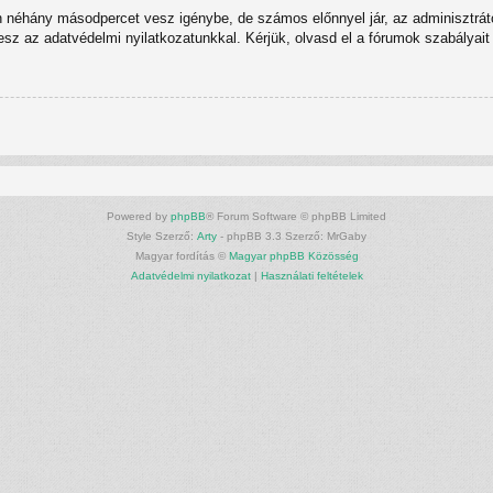
n néhány másodpercet vesz igénybe, de számos előnnyel jár, az adminisztrátor
tesz az adatvédelmi nyilatkozatunkkal. Kérjük, olvasd el a fórumok szabályait 
Powered by
phpBB
® Forum Software © phpBB Limited
Style Szerző:
Arty
- phpBB 3.3 Szerző: MrGaby
Magyar fordítás ©
Magyar phpBB Közösség
Adatvédelmi nyilatkozat
|
Használati feltételek