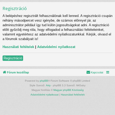
Regisztráció
A belépéshez regisztrált felhasználónak kell lenned. A regisztráció csupán
néhány másodpercet vesz igénybe, de számos előnnyel jár, az
adminisztrátor például így tud külön jogosultságokat adni. A regisztráció
előtt győződj meg róla, hogy elfogadod a felhasználási feltételeinket,
valamint egyetértesz az adatvédelmi nyilatkozatunkkal. Kérjük, olvasd el
a fórumok szabályait is!
Használati feltételek
|
Adatvédelmi nyilatkozat
Regisztráció
Fórum kezdőlap
Kapcsolat
Powered by
phpBB
® Forum Software © phpBB Limited
Style Szerző:
Arty
- phpBB 3.3 Szerző: MrGaby
Magyar fordítás ©
Magyar phpBB Közösség
Adatvédelmi nyilatkozat
|
Használati feltételek