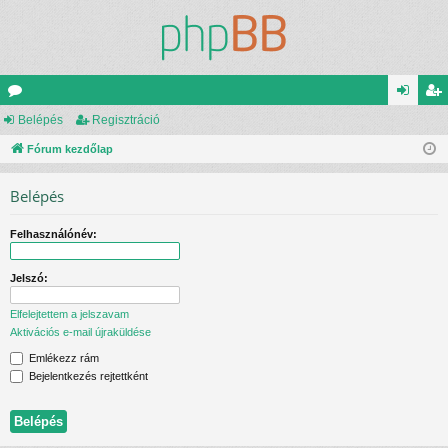
ór
Belépés
Regisztráció
el
eg
u
Fórum kezdőlap
ép
is
m
és
ztr
Belépés
ok
ác
Felhasználónév:
ió
Jelszó:
Elfelejtettem a jelszavam
Aktivációs e-mail újraküldése
Emlékezz rám
Bejelentkezés rejtettként