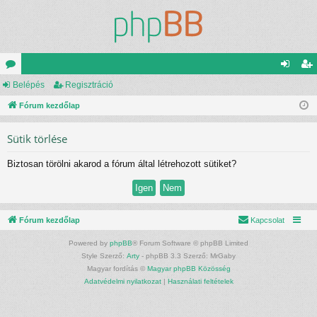
ór
Belépés
Regisztráció
el
eg
u
Fórum kezdőlap
ép
is
m
és
ztr
Sütik törlése
ok
ác
Biztosan törölni akarod a fórum által létrehozott sütiket?
ió
Fórum kezdőlap
Kapcsolat
Powered by
phpBB
® Forum Software © phpBB Limited
Style Szerző:
Arty
- phpBB 3.3 Szerző: MrGaby
Magyar fordítás ©
Magyar phpBB Közösség
Adatvédelmi nyilatkozat
|
Használati feltételek