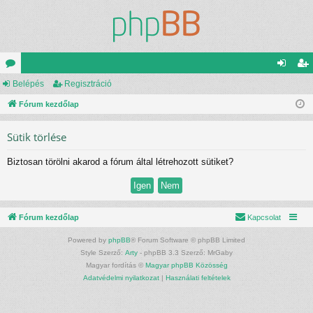
ór
Belépés
Regisztráció
el
eg
u
Fórum kezdőlap
ép
is
m
és
ztr
Sütik törlése
ok
ác
Biztosan törölni akarod a fórum által létrehozott sütiket?
ió
Fórum kezdőlap
Kapcsolat
Powered by
phpBB
® Forum Software © phpBB Limited
Style Szerző:
Arty
- phpBB 3.3 Szerző: MrGaby
Magyar fordítás ©
Magyar phpBB Közösség
Adatvédelmi nyilatkozat
|
Használati feltételek