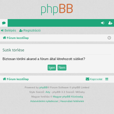
ór
Belépés
Regisztráció
el
eg
u
Fórum kezdőlap
ép
is
m
és
ztr
Sütik törlése
ok
ác
Biztosan törölni akarod a fórum által létrehozott sütiket?
ió
Fórum kezdőlap
Kapcsolat
Powered by
phpBB
® Forum Software © phpBB Limited
Style Szerző:
Arty
- phpBB 3.3 Szerző: MrGaby
Magyar fordítás ©
Magyar phpBB Közösség
Adatvédelmi nyilatkozat
|
Használati feltételek