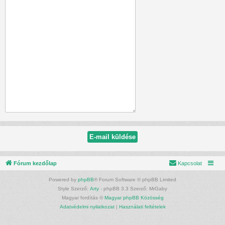
Fórum kezdőlap
Kapcsolat
Powered by
phpBB
® Forum Software © phpBB Limited
Style Szerző:
Arty
- phpBB 3.3 Szerző: MrGaby
Magyar fordítás ©
Magyar phpBB Közösség
Adatvédelmi nyilatkozat
|
Használati feltételek