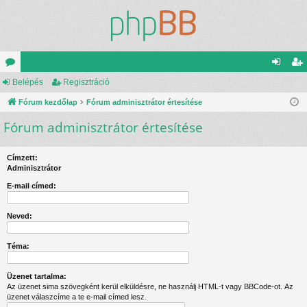
ór
Belépés
Regisztráció
el
eg
u
Fórum kezdőlap
Fórum adminisztrátor értesítése
ép
is
Fórum adminisztrátor értesítése
m
és
ztr
ok
ác
Címzett:
ió
Adminisztrátor
E-mail címed:
Neved:
Téma:
Üzenet tartalma:
Az üzenet sima szövegként kerül elküldésre, ne használj HTML-t vagy BBCode-ot. Az
üzenet válaszcíme a te e-mail címed lesz.