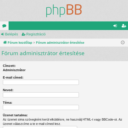
ór
Belépés
Regisztráció
el
eg
u
Fórum kezdőlap
Fórum adminisztrátor értesítése
ép
is
Fórum adminisztrátor értesítése
m
és
ztr
ok
ác
Címzett:
ió
Adminisztrátor
E-mail címed:
Neved:
Téma:
Üzenet tartalma:
Az üzenet sima szövegként kerül elküldésre, ne használj HTML-t vagy BBCode-ot. Az
üzenet válaszcíme a te e-mail címed lesz.