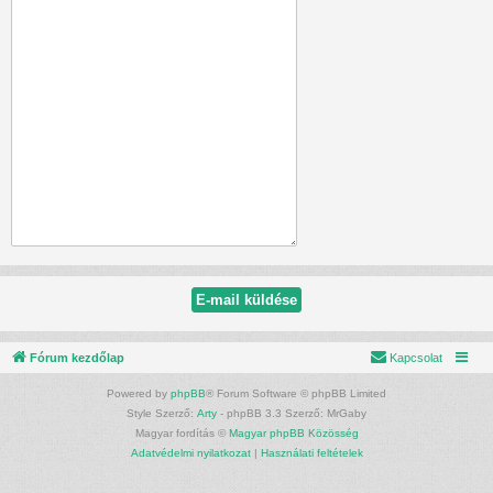
Fórum kezdőlap
Kapcsolat
Powered by
phpBB
® Forum Software © phpBB Limited
Style Szerző:
Arty
- phpBB 3.3 Szerző: MrGaby
Magyar fordítás ©
Magyar phpBB Közösség
Adatvédelmi nyilatkozat
|
Használati feltételek