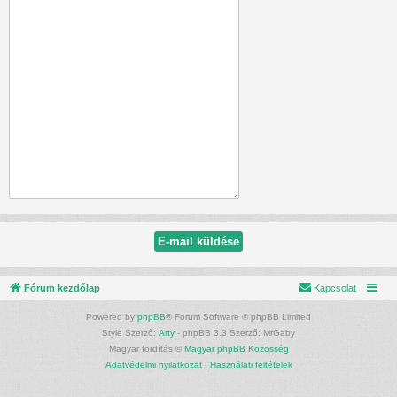
Fórum kezdőlap
Kapcsolat
Powered by
phpBB
® Forum Software © phpBB Limited
Style Szerző:
Arty
- phpBB 3.3 Szerző: MrGaby
Magyar fordítás ©
Magyar phpBB Közösség
Adatvédelmi nyilatkozat
|
Használati feltételek