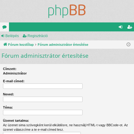
ór
Belépés
Regisztráció
el
eg
u
Fórum kezdőlap
Fórum adminisztrátor értesítése
ép
is
Fórum adminisztrátor értesítése
m
és
ztr
ok
ác
Címzett:
ió
Adminisztrátor
E-mail címed:
Neved:
Téma:
Üzenet tartalma:
Az üzenet sima szövegként kerül elküldésre, ne használj HTML-t vagy BBCode-ot. Az
üzenet válaszcíme a te e-mail címed lesz.