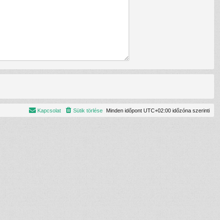
Kapcsolat
Sütik törlése
Minden időpont
UTC+02:00
időzóna szerinti