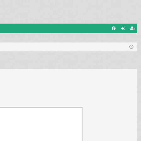
G
el
eg
yI
ép
is
K
és
ztr
ác
ió