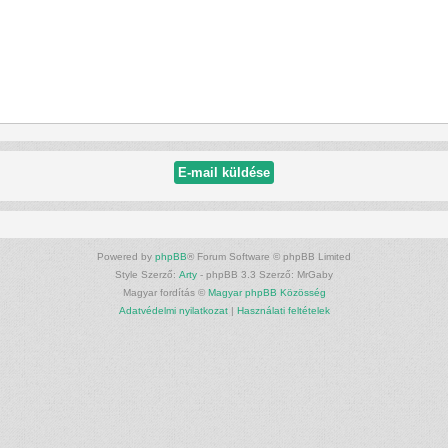
Powered by
phpBB
® Forum Software © phpBB Limited
Style Szerző:
Arty
- phpBB 3.3 Szerző: MrGaby
Magyar fordítás ©
Magyar phpBB Közösség
Adatvédelmi nyilatkozat
|
Használati feltételek