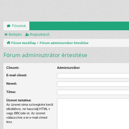
Fórumok
Belépés
Regisztráció
Fórum kezdőlap
Fórum adminisztrátor értesítése
Fórum adminisztrátor értesítése
Címzett:
Adminisztrátor
E-mail címed:
Neved:
Téma:
Üzenet tartalma:
Az üzenet sima szövegként kerül
elküldésre, ne használj HTML-t
vagy BBCode-ot. Az üzenet
válaszcíme a te e-mail címed
lesz.