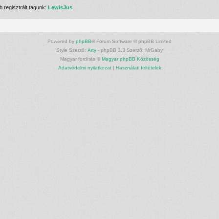
 regisztrált tagunk:
LewisJus
Powered by
phpBB
® Forum Software © phpBB Limited
Style Szerző:
Arty
- phpBB 3.3 Szerző: MrGaby
Magyar fordítás ©
Magyar phpBB Közösség
Adatvédelmi nyilatkozat
|
Használati feltételek