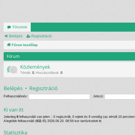
Fórumok
Belépés
Regisztráció
Fórum kezdőlap
Fórum
Közlemények
Témák
:
0
,
Hozzászólások
:
0
Belépés
•
Regisztráció
Felhasználónév:
Jelszó:
Ki van itt
Jelenleg
8
felhasználó van jelen :: 0 regisztrált, 0 rejtett és 8 vendég (az elmúlt 10 percbe
A legtöbb felhasználó (
611
fő) 2026.06.20. 08:56-kor tartózkodott itt.
Statisztika