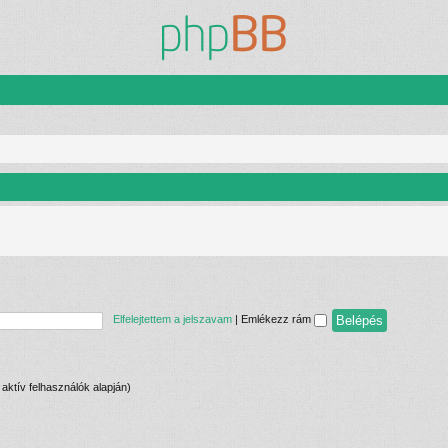
Elfelejtettem a jelszavam
|
Emlékezz rám
n aktív felhasználók alapján)