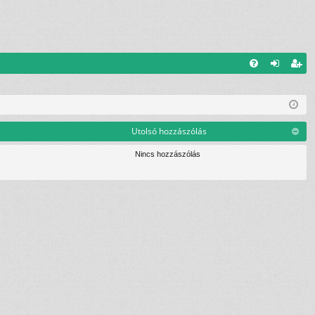
G
el
eg
yI
ép
is
K
és
ztr
Utolsó hozzászólás
ác
Nincs hozzászólás
ió