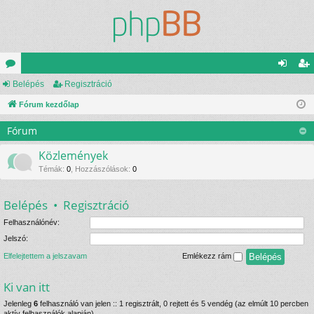
ór
Belépés
Regisztráció
el
eg
u
Fórum kezdőlap
ép
is
m
és
ztr
Fórum
ok
ác
Közlemények
ió
Témák
:
0
,
Hozzászólások
:
0
Belépés
•
Regisztráció
Felhasználónév:
Jelszó:
Elfelejtettem a jelszavam
Emlékezz rám
Ki van itt
Jelenleg
6
felhasználó van jelen :: 1 regisztrált, 0 rejtett és 5 vendég (az elmúlt 10 percben
aktív felhasználók alapján)