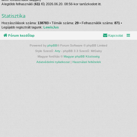
A legtöbb felhasználó (
611
fő) 2026.06.20. 08:56-kor tartózkodott itt.
Statisztika
Hozzászólások száma:
138783
• Témák száma:
29
• Felhasználók száma:
871
•
Legújabb regisztrált tagunk:
LewisJus
Fórum kezdőlap
Kapcsolat
Powered by
phpBB
® Forum Software © phpBB Limited
Style Szerző:
Arty
- phpBB 3.3 Szerző: MrGaby
Magyar fordítás ©
Magyar phpBB Közösség
Adatvédelmi nyilatkozat
|
Használati feltételek