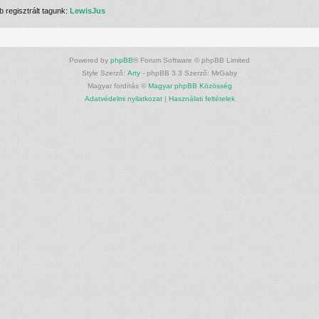
 regisztrált tagunk:
LewisJus
Powered by
phpBB
® Forum Software © phpBB Limited
Style Szerző:
Arty
- phpBB 3.3 Szerző: MrGaby
Magyar fordítás ©
Magyar phpBB Közösség
Adatvédelmi nyilatkozat
|
Használati feltételek