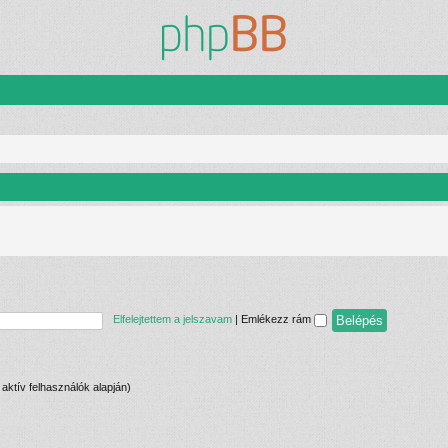
Elfelejtettem a jelszavam
|
Emlékezz rám
n aktív felhasználók alapján)