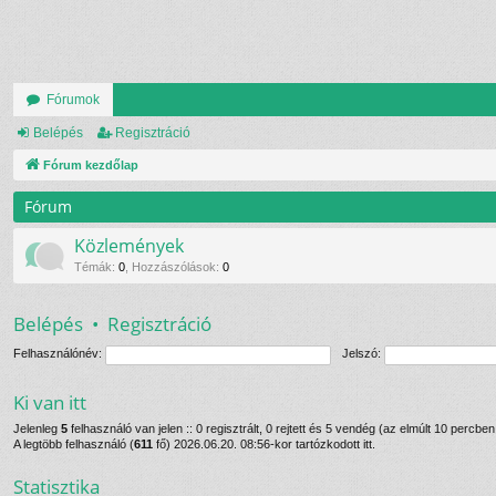
Fórumok
Belépés
Regisztráció
Fórum kezdőlap
Fórum
Közlemények
Témák
:
0
,
Hozzászólások
:
0
Belépés
•
Regisztráció
Felhasználónév:
Jelszó:
Ki van itt
Jelenleg
5
felhasználó van jelen :: 0 regisztrált, 0 rejtett és 5 vendég (az elmúlt 10 percbe
A legtöbb felhasználó (
611
fő) 2026.06.20. 08:56-kor tartózkodott itt.
Statisztika