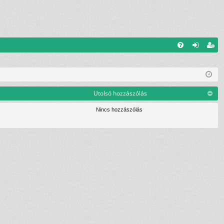
G
el
eg
yI
ép
is
K
és
ztr
Utolsó hozzászólás
ác
Nincs hozzászólás
ió