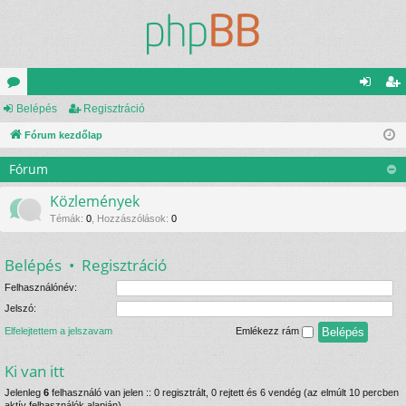
ór
Belépés
Regisztráció
el
eg
u
Fórum kezdőlap
ép
is
m
és
ztr
Fórum
ok
ác
Közlemények
ió
Témák
:
0
,
Hozzászólások
:
0
Belépés
•
Regisztráció
Felhasználónév:
Jelszó:
Elfelejtettem a jelszavam
Emlékezz rám
Ki van itt
Jelenleg
6
felhasználó van jelen :: 0 regisztrált, 0 rejtett és 6 vendég (az elmúlt 10 percben
aktív felhasználók alapján)