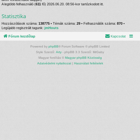
A legtöbb felhasználó (
611
fő) 2026.06.20. 08:56-kor tartózkodott itt.
Statisztika
Hozzászólások száma:
138775
• Témák száma:
29
• Felhasználók száma:
870
•
Legújabb regisztrált tagunk:
jmHouts
Fórum kezdőlap
Kapcsolat
Powered by
phpBB
® Forum Software © phpBB Limited
Style Szerző:
Arty
- phpBB 3.3 Szerző: MrGaby
Magyar fordítás ©
Magyar phpBB Közösség
Adatvédelmi nyilatkozat
|
Használati feltételek