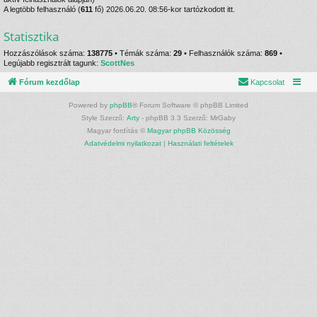
A legtöbb felhasználó (
611
fő) 2026.06.20. 08:56-kor tartózkodott itt.
Statisztika
Hozzászólások száma:
138775
• Témák száma:
29
• Felhasználók száma:
869
•
Legújabb regisztrált tagunk:
ScottNes
Fórum kezdőlap
Kapcsolat
Powered by
phpBB
® Forum Software © phpBB Limited
Style Szerző:
Arty
- phpBB 3.3 Szerző: MrGaby
Magyar fordítás ©
Magyar phpBB Közösség
Adatvédelmi nyilatkozat
|
Használati feltételek