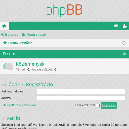
ór
Belépés
Regisztráció
el
eg
u
Fórum kezdőlap
ép
is
m
és
ztr
Fórum
ok
ác
Közlemények
ió
Témák
:
0
,
Hozzászólások
:
0
Belépés
•
Regisztráció
Felhasználónév:
Jelszó:
Elfelejtettem a jelszavam
Emlékezz rám
Ki van itt
Jelenleg
6
felhasználó van jelen :: 0 regisztrált, 0 rejtett és 6 vendég (az elmúlt 10 percben
aktív felhasználók alapján)