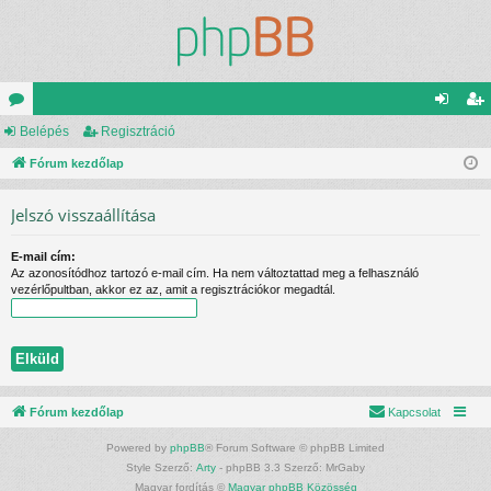
ór
Belépés
Regisztráció
el
eg
u
Fórum kezdőlap
ép
is
m
és
ztr
Jelszó visszaállítása
ok
ác
E-mail cím:
ió
Az azonosítódhoz tartozó e-mail cím. Ha nem változtattad meg a felhasználó
vezérlőpultban, akkor ez az, amit a regisztrációkor megadtál.
Fórum kezdőlap
Kapcsolat
Powered by
phpBB
® Forum Software © phpBB Limited
Style Szerző:
Arty
- phpBB 3.3 Szerző: MrGaby
Magyar fordítás ©
Magyar phpBB Közösség