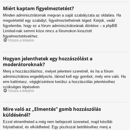
Miért kaptam figyelmeztetést?
Minden adminisztrátornak megvan a saját szabályzata az oldalára. Ha
megsértettél egy szabályt, figyelmeztethetnek téged. Kérjük, vedd
figyelembe, hogy ez a fórum adminisztrátorának döntése – a phpBB
Limited-nak semmi köze nincs a fórumokon kiosztott
figyelmeztetésekhez.
Vissza a tetejére
Hogyan jelenthetek egy hozzászólást a
moderátoroknak?
Menj a hozzászóláshoz, melyet jelenteni szeretnél, és ha a fórum
adminisztrátora engedélyezte, látnod kell egy gombot, mely erre való. Ha
erre kattintasz, végigkísérésre kerülsz a hozzászólás jelentéséhez
szükséges lépéseken.
Vissza a tetejére
Mire való az „Elmentés” gomb hozzászólás
küldésénél?
Ezzel elmentheted a még nem befejezett üzeneted, majd később
folytathatod, és elküldheted. Egy piszkozat betöltéséhez menj a