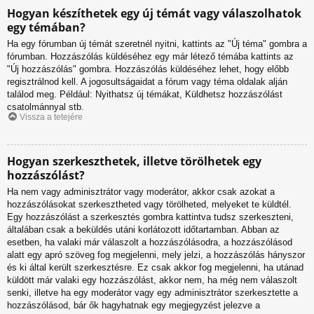
Hogyan készíthetek egy új témát vagy válaszolhatok
egy témában?
Ha egy fórumban új témát szeretnél nyitni, kattints az "Új téma" gombra a
fórumban. Hozzászólás küldéséhez egy már létező témába kattints az
"Új hozzászólás" gombra. Hozzászólás küldéséhez lehet, hogy előbb
regisztrálnod kell. A jogosultságaidat a fórum vagy téma oldalak alján
találod meg. Például: Nyithatsz új témákat, Küldhetsz hozzászólást
csatolmánnyal stb.
Vissza a tetejére
Hogyan szerkeszthetek, illetve törölhetek egy
hozzászólást?
Ha nem vagy adminisztrátor vagy moderátor, akkor csak azokat a
hozzászólásokat szerkesztheted vagy törölheted, melyeket te küldtél.
Egy hozzászólást a szerkesztés gombra kattintva tudsz szerkeszteni,
általában csak a beküldés utáni korlátozott időtartamban. Abban az
esetben, ha valaki már válaszolt a hozzászólásodra, a hozzászólásod
alatt egy apró szöveg fog megjelenni, mely jelzi, a hozzászólás hányszor
és ki által került szerkesztésre. Ez csak akkor fog megjelenni, ha utánad
küldött már valaki egy hozzászólást, akkor nem, ha még nem válaszolt
senki, illetve ha egy moderátor vagy egy adminisztrátor szerkesztette a
hozzászólásod, bár ők hagyhatnak egy megjegyzést jelezve a