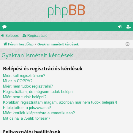
ór
Belépés
Regisztráció
el
eg
u
Fórum kezdőlap
Gyakran ismételt kérdések
ép
is
Gyakran ismételt kérdések
m
és
ztr
ok
ác
Belépési és regisztrációs kérdések
ió
Miért kell regisztrálnom?
Mi az a COPPA?
Miért nem tudok regisztrálni?
Regisztráltam, de mégsem tudok belépni
Miért nem tudok belépni?
Korábban regisztráltam magam, azonban már nem tudok belépni?!
Elfelejtettem a jelszavamat!
Miért kerülök kiléptetésre automatikusan?
Mit csinál a „Sütik törlése”?
Felhasználói beállítások