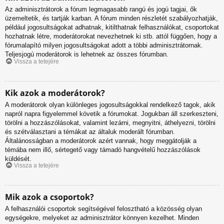
Az adminisztrátorok a fórum legmagasabb rangú és jogú tagjai, ők
üzemeltetik, és tartják karban. A fórum minden részletét szabályozhatják,
például jogosultságokat adhatnak, kitilthatnak felhasználókat, csoportokat
hozhatnak létre, moderátorokat nevezhetnek ki stb. attól függően, hogy a
fórumalapító milyen jogosultságokat adott a többi adminisztrátornak.
Teljesjogú moderátorok is lehetnek az összes fórumban.
Vissza a tetejére
Kik azok a moderátorok?
A moderátorok olyan különleges jogosultságokkal rendelkező tagok, akik
napról napra figyelemmel követik a fórumokat. Jogukban áll szerkeszteni,
törölni a hozzászólásokat, valamint lezárni, megnyitni, áthelyezni, törölni
és szétválasztani a témákat az általuk moderált fórumban.
Általánosságban a moderátorok azért vannak, hogy meggátolják a
témába nem illő, sértegető vagy támadó hangvételű hozzászólások
küldését.
Vissza a tetejére
Mik azok a csoportok?
A felhasználói csoportok segítségével felosztható a közösség olyan
egységekre, melyeket az adminisztrátor könnyen kezelhet. Minden