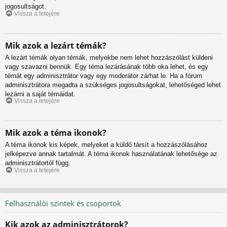
jogosultságot.
Vissza a tetejére
Mik azok a lezárt témák?
A lezárt témák olyan témák, melyekbe nem lehet hozzászólást küldeni
vagy szavazni bennük. Egy téma lezárásának több oka lehet, és egy
témát egy adminisztrátor vagy egy moderátor zárhat le. Ha a fórum
adminisztrátora megadta a szükséges jogosultságokat, lehetőséged lehet
lezárni a saját témáidat.
Vissza a tetejére
Mik azok a téma ikonok?
A téma ikonok kis képek, melyeket a küldő társít a hozzászólásához
jelképezve annak tartalmát. A téma ikonok használatának lehetősége az
adminisztrátortól függ.
Vissza a tetejére
Felhasználói szintek és csoportok
Kik azok az adminisztrátorok?