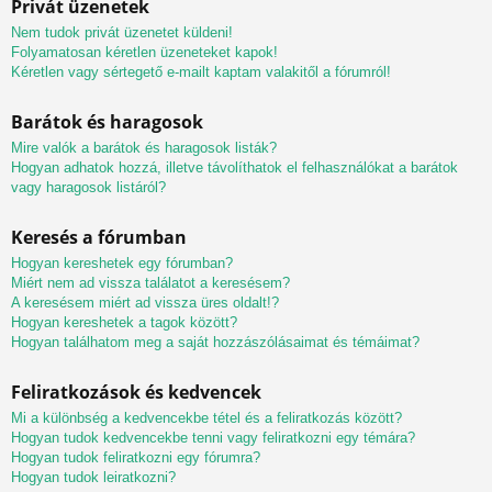
Privát üzenetek
Nem tudok privát üzenetet küldeni!
Folyamatosan kéretlen üzeneteket kapok!
Kéretlen vagy sértegető e-mailt kaptam valakitől a fórumról!
Barátok és haragosok
Mire valók a barátok és haragosok listák?
Hogyan adhatok hozzá, illetve távolíthatok el felhasználókat a barátok
vagy haragosok listáról?
Keresés a fórumban
Hogyan kereshetek egy fórumban?
Miért nem ad vissza találatot a keresésem?
A keresésem miért ad vissza üres oldalt!?
Hogyan kereshetek a tagok között?
Hogyan találhatom meg a saját hozzászólásaimat és témáimat?
Feliratkozások és kedvencek
Mi a különbség a kedvencekbe tétel és a feliratkozás között?
Hogyan tudok kedvencekbe tenni vagy feliratkozni egy témára?
Hogyan tudok feliratkozni egy fórumra?
Hogyan tudok leiratkozni?