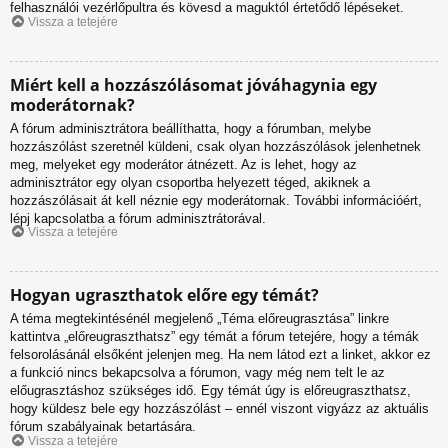
felhasználói vezérlőpultra és kövesd a maguktól értetődő lépéseket.
Vissza a tetejére
Miért kell a hozzászólásomat jóváhagynia egy
moderátornak?
A fórum adminisztrátora beállíthatta, hogy a fórumban, melybe
hozzászólást szeretnél küldeni, csak olyan hozzászólások jelenhetnek
meg, melyeket egy moderátor átnézett. Az is lehet, hogy az
adminisztrátor egy olyan csoportba helyezett téged, akiknek a
hozzászólásait át kell néznie egy moderátornak. További információért,
lépj kapcsolatba a fórum adminisztrátorával.
Vissza a tetejére
Hogyan ugraszthatok előre egy témát?
A téma megtekintésénél megjelenő „Téma előreugrasztása” linkre
kattintva „előreugraszthatsz” egy témát a fórum tetejére, hogy a témák
felsorolásánál elsőként jelenjen meg. Ha nem látod ezt a linket, akkor ez
a funkció nincs bekapcsolva a fórumon, vagy még nem telt le az
előugrasztáshoz szükséges idő. Egy témát úgy is előreugraszthatsz,
hogy küldesz bele egy hozzászólást – ennél viszont vigyázz az aktuális
fórum szabályainak betartására.
Vissza a tetejére