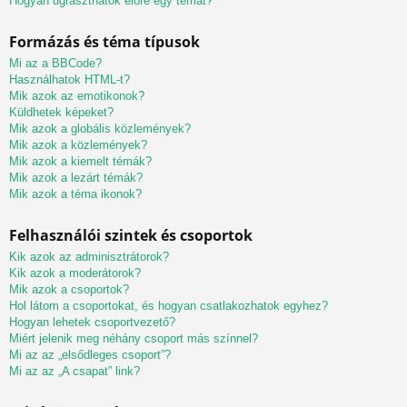
Hogyan ugraszthatok előre egy témát?
Formázás és téma típusok
Mi az a BBCode?
Használhatok HTML-t?
Mik azok az emotikonok?
Küldhetek képeket?
Mik azok a globális közlemények?
Mik azok a közlemények?
Mik azok a kiemelt témák?
Mik azok a lezárt témák?
Mik azok a téma ikonok?
Felhasználói szintek és csoportok
Kik azok az adminisztrátorok?
Kik azok a moderátorok?
Mik azok a csoportok?
Hol látom a csoportokat, és hogyan csatlakozhatok egyhez?
Hogyan lehetek csoportvezető?
Miért jelenik meg néhány csoport más színnel?
Mi az az „elsődleges csoport”?
Mi az az „A csapat” link?