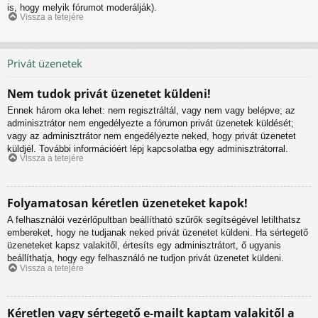
is, hogy melyik fórumot moderálják).
Vissza a tetejére
Privát üzenetek
Nem tudok privát üzenetet küldeni!
Ennek három oka lehet: nem regisztráltál, vagy nem vagy belépve; az
adminisztrátor nem engedélyezte a fórumon privát üzenetek küldését;
vagy az adminisztrátor nem engedélyezte neked, hogy privát üzenetet
küldjél. További információért lépj kapcsolatba egy adminisztrátorral.
Vissza a tetejére
Folyamatosan kéretlen üzeneteket kapok!
A felhasználói vezérlőpultban beállítható szűrők segítségével letilthatsz
embereket, hogy ne tudjanak neked privát üzenetet küldeni. Ha sértegető
üzeneteket kapsz valakitől, értesíts egy adminisztrátort, ő ugyanis
beállíthatja, hogy egy felhasználó ne tudjon privát üzenetet küldeni.
Vissza a tetejére
Kéretlen vagy sértegető e-mailt kaptam valakitől a