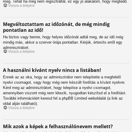
meg. Tehát ha még nem regisztráltál, ez egy jó alakalom, hogy megtedd.
Vissza a tetejére
Megváltoztattam az időzónát, de még mindig
pontatlan az idő!
Ha biztos vagy benne, hogy helyes időzónát adtál meg, de az idő még
mindig más, akkor a szerver órája pontatlan. Kérjük, értesíts erről egy
adminisztrátort.
Vissza a tetejére
A használni kívánt nyelv nincs a listában!
Ennek az az oka, hogy az adminisztrátor nem telepítette a megfelelő
nyelvi csomagot, vagy hogy még nem készült fordítás a kívánt nyelvre.
Kérd meg az adminisztrátort, hogy telepítse a nyelvi csomagot,
amennyiben viszont még nem létezik, nyugodtan készítsd el a fordítást.
További információért keresd fel a phpBB Limited weboldalát (a link az
oldal alján található).
Vissza a tetejére
Mik azok a képek a felhasználónevem mellett?