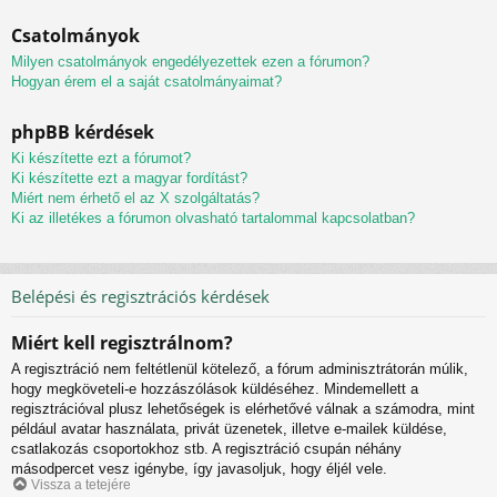
Csatolmányok
Milyen csatolmányok engedélyezettek ezen a fórumon?
Hogyan érem el a saját csatolmányaimat?
phpBB kérdések
Ki készítette ezt a fórumot?
Ki készítette ezt a magyar fordítást?
Miért nem érhető el az X szolgáltatás?
Ki az illetékes a fórumon olvasható tartalommal kapcsolatban?
Belépési és regisztrációs kérdések
Miért kell regisztrálnom?
A regisztráció nem feltétlenül kötelező, a fórum adminisztrátorán múlik,
hogy megköveteli-e hozzászólások küldéséhez. Mindemellett a
regisztrációval plusz lehetőségek is elérhetővé válnak a számodra, mint
például avatar használata, privát üzenetek, illetve e-mailek küldése,
csatlakozás csoportokhoz stb. A regisztráció csupán néhány
másodpercet vesz igénybe, így javasoljuk, hogy éljél vele.
Vissza a tetejére