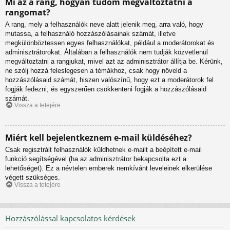
Mi az a rang, hogyan tudom megváltoztatni a
rangomat?
A rang, mely a felhasználók neve alatt jelenik meg, arra való, hogy
mutassa, a felhasználó hozzászólásainak számát, illetve
megkülönböztessen egyes felhasználókat, például a moderátorokat és
adminisztrátorokat. Általában a felhasználók nem tudják közvetlenül
megváltoztatni a rangjukat, mivel azt az adminisztrátor állítja be. Kérünk,
ne szólj hozzá feleslegesen a témákhoz, csak hogy növeld a
hozzászólásaid számát, hiszen valószínű, hogy ezt a moderátorok fel
fogják fedezni, és egyszerűen csökkenteni fogják a hozzászólásaid
számát.
Vissza a tetejére
Miért kell bejelentkeznem e-mail küldéséhez?
Csak regisztrált felhasználók küldhetnek e-mailt a beépített e-mail
funkció segítségével (ha az adminisztrátor bekapcsolta ezt a
lehetőséget). Ez a névtelen emberek nemkívánt leveleinek elkerülése
végett szükséges.
Vissza a tetejére
Hozzászólással kapcsolatos kérdések