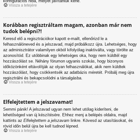
konfigurációs hiba, melyet javítaniuk kéne.
Vissza a tetejére
Korábban regisztráltam magam, azonban már nem
tudok belépni?!
Keresd elő a regisztrációkor kapott e-mailt, ellenőrizd le a
felhasználóneved és a jelszavad, majd próbálkozz újra. Lehetséges, hogy
az adminisztrátor valamilyen okból kifolyólag inaktiválta, vagy törölte az
azonosítód. Ez utóbbinak egy lehetséges oka, hogy nem küldtél egy
hozzászólást se. Néhány fórumon ugyanis szokás, hogy bizonyos
időközönként eltávolítják az olyan felhasználókat, akik nem küldtek
hozzászólást, hogy csökkentsék az adatbázis méretét. Próbálj meg újra
regisztrálni és bekapcsolódni a társalgásba.
Vissza a tetejére
Elfelejtettem a jelszavamat!
Semmi pánik! A jelszavad ugyan nem lehet utólag kideríteni, de
lehetőséged van új készítésére. Ehhez menj a belépés oldalra, majd
kattints az
Elfelejtettem a jelszavam
linkre. Kövesd az utasításokat, és
rövid időn belül újra be kell tudnod lépned.
Vissza a tetejére