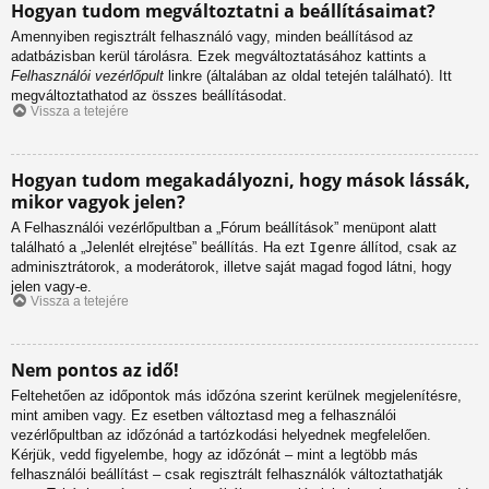
Hogyan tudom megváltoztatni a beállításaimat?
Amennyiben regisztrált felhasználó vagy, minden beállításod az
adatbázisban kerül tárolásra. Ezek megváltoztatásához kattints a
Felhasználói vezérlőpult
linkre (általában az oldal tetején található). Itt
megváltoztathatod az összes beállításodat.
Vissza a tetejére
Hogyan tudom megakadályozni, hogy mások lássák,
mikor vagyok jelen?
A Felhasználói vezérlőpultban a „Fórum beállítások” menüpont alatt
található a „Jelenlét elrejtése” beállítás. Ha ezt
Igen
re állítod, csak az
adminisztrátorok, a moderátorok, illetve saját magad fogod látni, hogy
jelen vagy-e.
Vissza a tetejére
Nem pontos az idő!
Feltehetően az időpontok más időzóna szerint kerülnek megjelenítésre,
mint amiben vagy. Ez esetben változtasd meg a felhasználói
vezérlőpultban az időzónád a tartózkodási helyednek megfelelően.
Kérjük, vedd figyelembe, hogy az időzónát – mint a legtöbb más
felhasználói beállítást – csak regisztrált felhasználók változtathatják