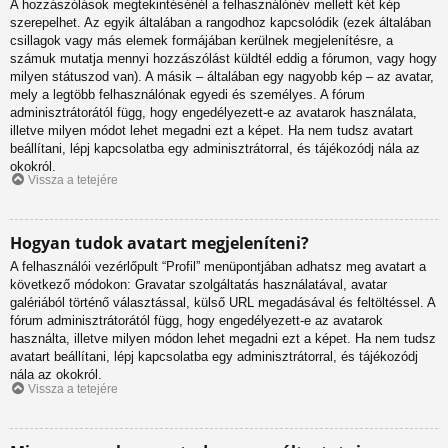
A hozzászólások megtekintésénél a felhasználónév mellett két kép
szerepelhet. Az egyik általában a rangodhoz kapcsolódik (ezek általában
csillagok vagy más elemek formájában kerülnek megjelenítésre, a
számuk mutatja mennyi hozzászólást küldtél eddig a fórumon, vagy hogy
milyen státuszod van). A másik – általában egy nagyobb kép – az avatar,
mely a legtöbb felhasználónak egyedi és személyes. A fórum
adminisztrátorától függ, hogy engedélyezett-e az avatarok használata,
illetve milyen módot lehet megadni ezt a képet. Ha nem tudsz avatart
beállítani, lépj kapcsolatba egy adminisztrátorral, és tájékozódj nála az
okokról.
Vissza a tetejére
Hogyan tudok avatart megjeleníteni?
A felhasználói vezérlőpult “Profil” menüpontjában adhatsz meg avatart a
következő módokon: Gravatar szolgáltatás használatával, avatar
galériából történő választással, külső URL megadásával és feltöltéssel. A
fórum adminisztrátorától függ, hogy engedélyezett-e az avatarok
használta, illetve milyen módon lehet megadni ezt a képet. Ha nem tudsz
avatart beállítani, lépj kapcsolatba egy adminisztrátorral, és tájékozódj
nála az okokról.
Vissza a tetejére