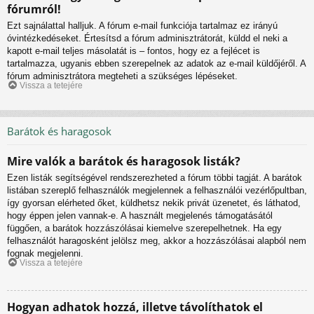
fórumról!
Ezt sajnálattal halljuk. A fórum e-mail funkciója tartalmaz ez irányú
óvintézkedéseket. Értesítsd a fórum adminisztrátorát, küldd el neki a
kapott e-mail teljes másolatát is – fontos, hogy ez a fejlécet is
tartalmazza, ugyanis ebben szerepelnek az adatok az e-mail küldőjéről. A
fórum adminisztrátora megteheti a szükséges lépéseket.
Vissza a tetejére
Barátok és haragosok
Mire valók a barátok és haragosok listák?
Ezen listák segítségével rendszerezheted a fórum többi tagját. A barátok
listában szereplő felhasználók megjelennek a felhasználói vezérlőpultban,
így gyorsan elérheted őket, küldhetsz nekik privát üzenetet, és láthatod,
hogy éppen jelen vannak-e. A használt megjelenés támogatásától
függően, a barátok hozzászólásai kiemelve szerepelhetnek. Ha egy
felhasználót haragosként jelölsz meg, akkor a hozzászólásai alapból nem
fognak megjelenni.
Vissza a tetejére
Hogyan adhatok hozzá, illetve távolíthatok el