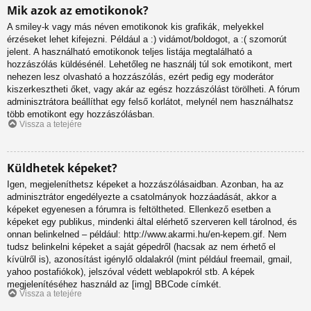
Mik azok az emotikonok?
A smiley-k vagy más néven emotikonok kis grafikák, melyekkel
érzéseket lehet kifejezni. Például a :) vidámot/boldogot, a :( szomorút
jelent. A használható emotikonok teljes listája megtalálható a
hozzászólás küldésénél. Lehetőleg ne használj túl sok emotikont, mert
nehezen lesz olvasható a hozzászólás, ezért pedig egy moderátor
kiszerkesztheti őket, vagy akár az egész hozzászólást törölheti. A fórum
adminisztrátora beállíthat egy felső korlátot, melynél nem használhatsz
több emotikont egy hozzászólásban.
Vissza a tetejére
Küldhetek képeket?
Igen, megjeleníthetsz képeket a hozzászólásaidban. Azonban, ha az
adminisztrátor engedélyezte a csatolmányok hozzáadását, akkor a
képeket egyenesen a fórumra is feltöltheted. Ellenkező esetben a
képeket egy publikus, mindenki által elérhető szerveren kell tárolnod, és
onnan belinkelned – például: http://www.akarmi.hu/en-kepem.gif. Nem
tudsz belinkelni képeket a saját gépedről (hacsak az nem érhető el
kívülről is), azonosítást igénylő oldalakról (mint például freemail, gmail,
yahoo postafiókok), jelszóval védett weblapokról stb. A képek
megjelenítéséhez használd az [img] BBCode címkét.
Vissza a tetejére