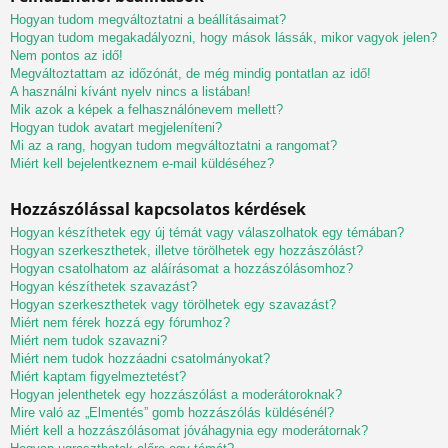
Hogyan tudom megváltoztatni a beállításaimat?
Hogyan tudom megakadályozni, hogy mások lássák, mikor vagyok jelen?
Nem pontos az idő!
Megváltoztattam az időzónát, de még mindig pontatlan az idő!
A használni kívánt nyelv nincs a listában!
Mik azok a képek a felhasználónevem mellett?
Hogyan tudok avatart megjeleníteni?
Mi az a rang, hogyan tudom megváltoztatni a rangomat?
Miért kell bejelentkeznem e-mail küldéséhez?
Hozzászólással kapcsolatos kérdések
Hogyan készíthetek egy új témát vagy válaszolhatok egy témában?
Hogyan szerkeszthetek, illetve törölhetek egy hozzászólást?
Hogyan csatolhatom az aláírásomat a hozzászólásomhoz?
Hogyan készíthetek szavazást?
Hogyan szerkeszthetek vagy törölhetek egy szavazást?
Miért nem férek hozzá egy fórumhoz?
Miért nem tudok szavazni?
Miért nem tudok hozzáadni csatolmányokat?
Miért kaptam figyelmeztetést?
Hogyan jelenthetek egy hozzászólást a moderátoroknak?
Mire való az „Elmentés” gomb hozzászólás küldésénél?
Miért kell a hozzászólásomat jóváhagynia egy moderátornak?