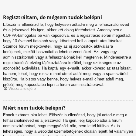
Regisztráltam, de mégsem tudok belépni
Először is ellenőrizd le, hogy helyesen adtad-e meg a felhasználóneved
és a jelszavad. Ha igen, akkor két dolog történhetett. Amennyiben a
COPPA-támogatás be van kapcsolva, és a regisztráció során megadtad,
hogy 13 évesnél fiatalabb vagy, követned kell a kapott utasításokat.
Számos fórum megköveteli, hogy az új azonosítók aktiválásra
kerüljenek, mielőtt használatba lehetne venni őket. Ezt vagy egy
adminisztrátornak vagy a felhasználónak kell megtennie. Mindenesetre a
regisztrációnál elvileg tájékoztatásra kerültél, hogy szükséges-e az
azonosító aktiválása. Ha kaptál egy e-mailt, akkor kövesd az utasításait,
ha nem, lehet, hogy rossz e-mail címet adtál meg, vagy a spamszűrőd
kiszűrte. Ha biztos vagy benne, hogy helyes e-mail címet adtál meg,
próbálj meg kapcsolatba lépni a fórum adminisztrátorával.
Vissza a tetejére
Miért nem tudok belépni?
Ennek számos oka lehet. Először is ellenőrizd, hogy jól adtad-e meg a
felhasználóneved és a jelszavad. Ha igen, lépj kapcsolatba a fórum
adminisztrátorával, hogy meggyőződj róla, nem lettél kitiltva. Az is
lehetséges, hogy a weboldal üzemeltetőjének oldalán lépett fel valamilyen