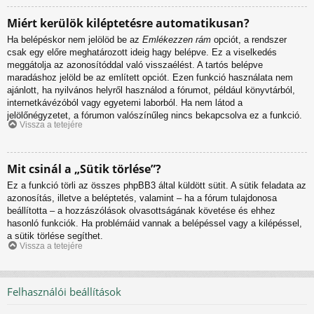
Miért kerülök kiléptetésre automatikusan?
Ha belépéskor nem jelölöd be az
Emlékezzen rám
opciót, a rendszer
csak egy előre meghatározott ideig hagy belépve. Ez a viselkedés
meggátolja az azonosítóddal való visszaélést. A tartós belépve
maradáshoz jelöld be az említett opciót. Ezen funkció használata nem
ajánlott, ha nyilvános helyről használod a fórumot, például könyvtárból,
internetkávézóból vagy egyetemi laborból. Ha nem látod a
jelölőnégyzetet, a fórumon valószínűleg nincs bekapcsolva ez a funkció.
Vissza a tetejére
Mit csinál a „Sütik törlése”?
Ez a funkció törli az összes phpBB3 által küldött sütit. A sütik feladata az
azonosítás, illetve a beléptetés, valamint – ha a fórum tulajdonosa
beállította – a hozzászólások olvasottságának követése és ehhez
hasonló funkciók. Ha problémáid vannak a belépéssel vagy a kilépéssel,
a sütik törlése segíthet.
Vissza a tetejére
Felhasználói beállítások