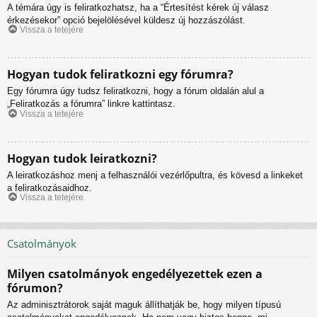
A témára úgy is feliratkozhatsz, ha a “Értesítést kérek új válasz
érkezésekor” opció bejelölésével küldesz új hozzászólást.
Vissza a tetejére
Hogyan tudok feliratkozni egy fórumra?
Egy fórumra úgy tudsz feliratkozni, hogy a fórum oldalán alul a
„Feliratkozás a fórumra” linkre kattintasz.
Vissza a tetejére
Hogyan tudok leiratkozni?
A leiratkozáshoz menj a felhasználói vezérlőpultra, és kövesd a linkeket
a feliratkozásaidhoz.
Vissza a tetejére
Csatolmányok
Milyen csatolmányok engedélyezettek ezen a
fórumon?
Az adminisztrátorok saját maguk állíthatják be, hogy milyen típusú