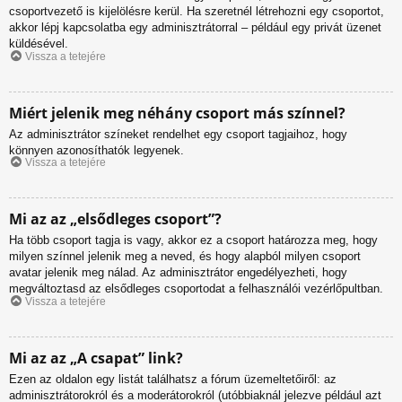
csoportvezető is kijelölésre kerül. Ha szeretnél létrehozni egy csoportot,
akkor lépj kapcsolatba egy adminisztrátorral – például egy privát üzenet
küldésével.
Vissza a tetejére
Miért jelenik meg néhány csoport más színnel?
Az adminisztrátor színeket rendelhet egy csoport tagjaihoz, hogy
könnyen azonosíthatók legyenek.
Vissza a tetejére
Mi az az „elsődleges csoport”?
Ha több csoport tagja is vagy, akkor ez a csoport határozza meg, hogy
milyen színnel jelenik meg a neved, és hogy alapból milyen csoport
avatar jelenik meg nálad. Az adminisztrátor engedélyezheti, hogy
megváltoztasd az elsődleges csoportodat a felhasználói vezérlőpultban.
Vissza a tetejére
Mi az az „A csapat” link?
Ezen az oldalon egy listát találhatsz a fórum üzemeltetőiről: az
adminisztrátorokról és a moderátorokról (utóbbiaknál jelezve például azt