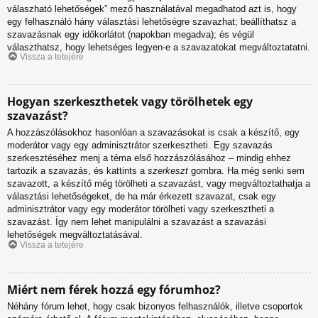
válaszható lehetőségek” mező használatával megadhatod azt is, hogy
egy felhasználó hány választási lehetőségre szavazhat; beállíthatsz a
szavazásnak egy időkorlátot (napokban megadva); és végül
választhatsz, hogy lehetséges legyen-e a szavazatokat megváltoztatatni.
Vissza a tetejére
Hogyan szerkeszthetek vagy törölhetek egy
szavazást?
A hozzászólásokhoz hasonlóan a szavazásokat is csak a készítő, egy
moderátor vagy egy adminisztrátor szerkesztheti. Egy szavazás
szerkesztéséhez menj a téma első hozzászólásához – mindig ehhez
tartozik a szavazás, és kattints a
szerkeszt
gombra. Ha még senki sem
szavazott, a készítő még törölheti a szavazást, vagy megváltoztathatja a
választási lehetőségeket, de ha már érkezett szavazat, csak egy
adminisztrátor vagy egy moderátor törölheti vagy szerkesztheti a
szavazást. Így nem lehet manipulálni a szavazást a szavazási
lehetőségek megváltoztatásával.
Vissza a tetejére
Miért nem férek hozzá egy fórumhoz?
Néhány fórum lehet, hogy csak bizonyos felhasználók, illetve csoportok