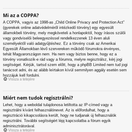
Mi az a COPPA?
A COPPA, vagyis az 1998-as „Child Online Privacy and Protection Act”
(gyerekek online adatvédelméről intézkedő törvény) egy egyesült
államokbeli törvény, mely megköveteli a honlapoktól, hogy írásos szülői
vagy gondviselői beleegyezéssel rendelkezzenek 13 éven aluli
személyektől való adatgyűjtéshez. Ez a törvény csak az Amerikai
Egyesült Államokban lévő szervereken működő fórumokra érvényes,
tehát Magyarországon nem. Ha nem vagy biztos benne, hogy ez a
törvény vonatkozik-e rád vagy a fórumra, melyre regisztrálsz, kérj jogi
segítséget. Kérjük, tartsd szem előtt, hogy a phpBB Limited nem tud jogi
tanácsot adni, és az alább leírtakon kívül semmilyen aggály esetén sem
hozzájuk kell fordulni.
Vissza a tetejére
Miért nem tudok regisztrálni?
Lehet, hogy a weboldal tulajdonosa letiltotta az IP-címed vagy a
regisztrálni kívánt felhasználónevet. Az is előfordulhat, hogy a
regisztráció kikapcsolásra került, hogy ne tudjanak új felhasználók
regisztrálni. További segítségért lépj kapcsolatba a fórum egyik
adminisztrátorával.
Vissza a tetejére