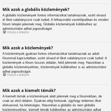
Mik azok a globális közlemények?
A globális közlemények fontos információkat tartalmaznak, ezért olvasd
el őket valahányszor csak tudod. A felhasználói vezérlőpultban és minden
fórum tetején jelennek meg. Globális közlemények küldéséhez az
adminisztrátor adhat jogosultságot.
Vissza a tetejére
Mik azok a közlemények?
A közlemények gyakran fontos információkat tartalmaznak az adott
fórummal kapcsolatban, ezért olvasd el őket valahányszor csak tudod. A
közlemények a fórum összes oldalán, felül jelennek meg. Hasonlóan a
globális közleményekhez, közlemények küldéséhez is az adminisztrátor
adhat jogosultságot.
Vissza a tetejére
Mik azok a kiemelt témák?
A kiemelt témák a közlemények alatt jelennek meg a fórumokban, de
csak az első oldalon. Gyakran elég fontosak, úgyhogy érdemes őket
elolvasnod, ha lehetséges. Hasonlóan a globális és nem globális
közleményekhez, kiemelt témák küldéséhez az adminisztrátor adhat