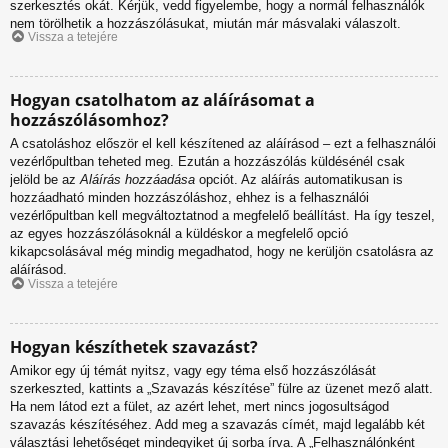
szerkesztés okát. Kérjük, vedd figyelembe, hogy a normál felhasználók
nem törölhetik a hozzászólásukat, miután már másvalaki válaszolt.
Vissza a tetejére
Hogyan csatolhatom az aláírásomat a
hozzászólásomhoz?
A csatoláshoz először el kell készítened az aláírásod – ezt a felhasználói
vezérlőpultban teheted meg. Ezután a hozzászólás küldésénél csak
jelöld be az
Aláírás hozzáadása
opciót. Az aláírás automatikusan is
hozzáadható minden hozzászóláshoz, ehhez is a felhasználói
vezérlőpultban kell megváltoztatnod a megfelelő beállítást. Ha így teszel,
az egyes hozzászólásoknál a küldéskor a megfelelő opció
kikapcsolásával még mindig megadhatod, hogy ne kerüljön csatolásra az
aláírásod.
Vissza a tetejére
Hogyan készíthetek szavazást?
Amikor egy új témát nyitsz, vagy egy téma első hozzászólását
szerkeszted, kattints a „Szavazás készítése” fülre az üzenet mező alatt.
Ha nem látod ezt a fület, az azért lehet, mert nincs jogosultságod
szavazás készítéséhez. Add meg a szavazás címét, majd legalább két
választási lehetőséget mindegyiket új sorba írva. A „Felhasználónként