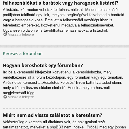
felhasználókat a barátok vagy haragosok listáról?
A listáidra két módon vehetsz fel felhasználókat. Minden felhasználó
profiljában található egy link, melynek segítségével felveheted a barátaid
vagy a haragosaid közé. Emellett a felhasználói vezérlőpultban is
felvehetsz embereket, közvetlenül megadva a felhasználónevüket.
Ugyanezen oldalon el is távolíthatsz felhasználókat a listáidról.
Vissza a tetejére
Keresés a fórumban
Hogyan kereshetek egy fórumban?
Írd be a keresendő kifejezést közvetlenül a keresődobozba, mely
rendelkezésre áll a fórum kezdőlapon, egy fórumban vagy egy témában.
A részletes keresést a „Részletes keresés” linkre kattintva tudod elérni,
mely a fórum összes oldalán elérhető. Ennek a helye a használt
megjelenéstől függ.
Vissza a tetejére
Miért nem ad vissza találatot a keresésem?
Valószínűleg a keresés túl általános volt, és sok gyakori szót
tartalmazhatott, melyeket a phpBB3 nem indexel. Próbálj meg egy jobban