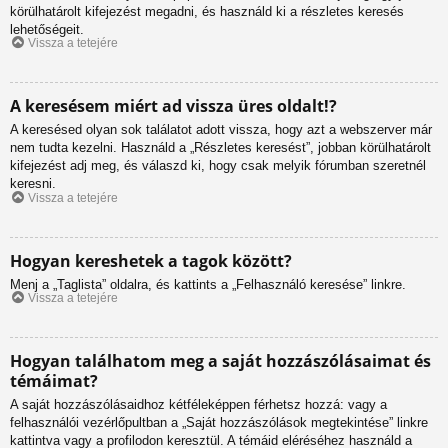
körülhatárolt kifejezést megadni, és használd ki a részletes keresés
lehetőségeit.
Vissza a tetejére
A keresésem miért ad vissza üres oldalt!?
A keresésed olyan sok találatot adott vissza, hogy azt a webszerver már
nem tudta kezelni. Használd a „Részletes keresést”, jobban körülhatárolt
kifejezést adj meg, és válaszd ki, hogy csak melyik fórumban szeretnél
keresni.
Vissza a tetejére
Hogyan kereshetek a tagok között?
Menj a „Taglista” oldalra, és kattints a „Felhasználó keresése” linkre.
Vissza a tetejére
Hogyan találhatom meg a saját hozzászólásaimat és
témáimat?
A saját hozzászólásaidhoz kétféleképpen férhetsz hozzá: vagy a
felhasználói vezérlőpultban a „Saját hozzászólások megtekintése” linkre
kattintva vagy a profilodon keresztül. A témáid eléréséhez használd a