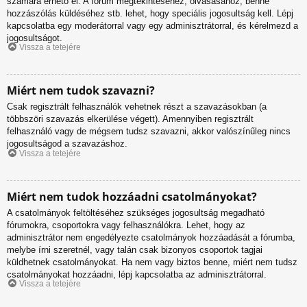
számára érhető el. A fórum megtekintéséhez, olvasásához, benne
hozzászólás küldéséhez stb. lehet, hogy speciális jogosultság kell. Lépj
kapcsolatba egy moderátorral vagy egy adminisztrátorral, és kérelmezd a
jogosultságot.
Vissza a tetejére
Miért nem tudok szavazni?
Csak regisztrált felhasználók vehetnek részt a szavazásokban (a
többszöri szavazás elkerülése végett). Amennyiben regisztrált
felhasználó vagy de mégsem tudsz szavazni, akkor valószínűleg nincs
jogosultságod a szavazáshoz.
Vissza a tetejére
Miért nem tudok hozzáadni csatolmányokat?
A csatolmányok feltöltéséhez szükséges jogosultság megadható
fórumokra, csoportokra vagy felhasználókra. Lehet, hogy az
adminisztrátor nem engedélyezte csatolmányok hozzáadását a fórumba,
melybe írni szeretnél, vagy talán csak bizonyos csoportok tagjai
küldhetnek csatolmányokat. Ha nem vagy biztos benne, miért nem tudsz
csatolmányokat hozzáadni, lépj kapcsolatba az adminisztrátorral.
Vissza a tetejére