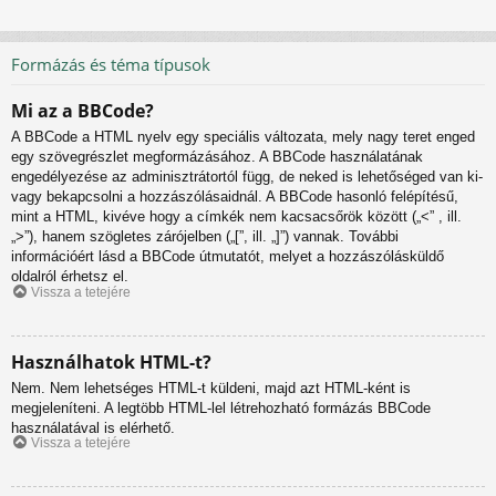
Formázás és téma típusok
Mi az a BBCode?
A BBCode a HTML nyelv egy speciális változata, mely nagy teret enged
egy szövegrészlet megformázásához. A BBCode használatának
engedélyezése az adminisztrátortól függ, de neked is lehetőséged van ki-
vagy bekapcsolni a hozzászólásaidnál. A BBCode hasonló felépítésű,
mint a HTML, kivéve hogy a címkék nem kacsacsőrök között („<” , ill.
„>”), hanem szögletes zárójelben („[”, ill. „]”) vannak. További
információért lásd a BBCode útmutatót, melyet a hozzászólásküldő
oldalról érhetsz el.
Vissza a tetejére
Használhatok HTML-t?
Nem. Nem lehetséges HTML-t küldeni, majd azt HTML-ként is
megjeleníteni. A legtöbb HTML-lel létrehozható formázás BBCode
használatával is elérhető.
Vissza a tetejére