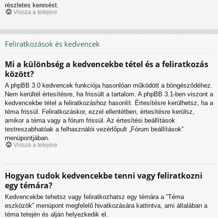
részletes keresést.
Vissza a tetejére
Feliratkozások és kedvencek
Mi a különbség a kedvencekbe tétel és a feliratkozás
között?
A phpBB 3.0 kedvencek funkciója hasonlóan működött a böngésződéhez.
Nem kerültél értesítésre, ha frissült a tartalom. A phpBB 3.1-ben viszont a
kedvencekbe tétel a feliratkozáshoz hasonlít. Értesítésre kerülhetsz, ha a
téma frissül. Feliratkozáskor, ezzel ellentétben, értesítésre kerülsz,
amikor a téma vagy a fórum frissül. Az értesítési beállítások
testreszabhatóak a felhasználói vezérlőpult „Fórum beállítások”
menüpontjában.
Vissza a tetejére
Hogyan tudok kedvencekbe tenni vagy feliratkozni
egy témára?
Kedvencekbe tehetsz vagy feliratkozhatsz egy témára a “Téma
eszközök” menüpont megfelelő hivatkozására kattintva, ami általában a
téma tetején és alján helyezkedik el.