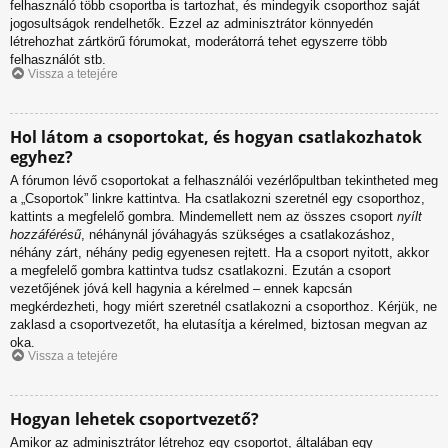
felhasználó több csoportba is tartozhat, és mindegyik csoporthoz saját
jogosultságok rendelhetők. Ezzel az adminisztrátor könnyedén
létrehozhat zártkörű fórumokat, moderátorrá tehet egyszerre több
felhasználót stb.
Vissza a tetejére
Hol látom a csoportokat, és hogyan csatlakozhatok
egyhez?
A fórumon lévő csoportokat a felhasználói vezérlőpultban tekintheted meg
a „Csoportok” linkre kattintva. Ha csatlakozni szeretnél egy csoporthoz,
kattints a megfelelő gombra. Mindemellett nem az összes csoport
nyílt
hozzáférésű
, néhánynál jóváhagyás szükséges a csatlakozáshoz,
néhány zárt, néhány pedig egyenesen rejtett. Ha a csoport nyitott, akkor
a megfelelő gombra kattintva tudsz csatlakozni. Ezután a csoport
vezetőjének jóvá kell hagynia a kérelmed – ennek kapcsán
megkérdezheti, hogy miért szeretnél csatlakozni a csoporthoz. Kérjük, ne
zaklasd a csoportvezetőt, ha elutasítja a kérelmed, biztosan megvan az
oka.
Vissza a tetejére
Hogyan lehetek csoportvezető?
Amikor az adminisztrátor létrehoz egy csoportot, általában egy