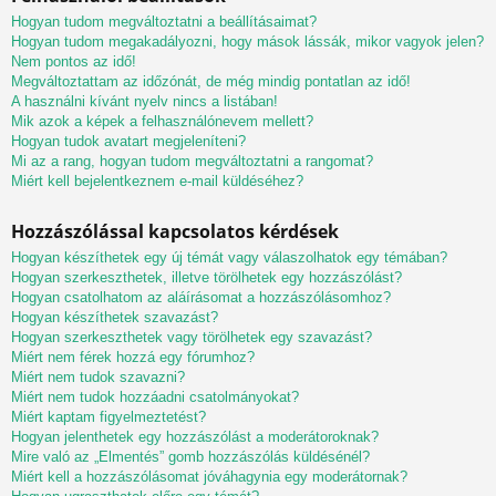
Hogyan tudom megváltoztatni a beállításaimat?
Hogyan tudom megakadályozni, hogy mások lássák, mikor vagyok jelen?
Nem pontos az idő!
Megváltoztattam az időzónát, de még mindig pontatlan az idő!
A használni kívánt nyelv nincs a listában!
Mik azok a képek a felhasználónevem mellett?
Hogyan tudok avatart megjeleníteni?
Mi az a rang, hogyan tudom megváltoztatni a rangomat?
Miért kell bejelentkeznem e-mail küldéséhez?
Hozzászólással kapcsolatos kérdések
Hogyan készíthetek egy új témát vagy válaszolhatok egy témában?
Hogyan szerkeszthetek, illetve törölhetek egy hozzászólást?
Hogyan csatolhatom az aláírásomat a hozzászólásomhoz?
Hogyan készíthetek szavazást?
Hogyan szerkeszthetek vagy törölhetek egy szavazást?
Miért nem férek hozzá egy fórumhoz?
Miért nem tudok szavazni?
Miért nem tudok hozzáadni csatolmányokat?
Miért kaptam figyelmeztetést?
Hogyan jelenthetek egy hozzászólást a moderátoroknak?
Mire való az „Elmentés” gomb hozzászólás küldésénél?
Miért kell a hozzászólásomat jóváhagynia egy moderátornak?