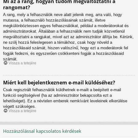
Mi az a rang, hogyan tudom megváltoztatni a
rangomat?
A rang, mely a felhasználók neve alatt jelenik meg, arra való, hogy
mutassa, a felhasználó hozzászólásainak számát, illetve
megkülönböztessen egyes felhasználókat, például a moderátorokat és
adminisztrátorokat. Általában a felhasználók nem tudják közvetlenül
megváltoztatni a rangjukat, mivel azt az adminisztrátor állítja be. Kérünk,
ne szólj hozzá feleslegesen a témákhoz, csak hogy növeld a
hozzászólásaid számát, hiszen valószínű, hogy ezt a moderátorok fel
fogják fedezni, és egyszerűen csökkenteni fogják a hozzászólásaid
számát.
Vissza a tetejére
Miért kell bejelentkeznem e-mail küldéséhez?
Csak regisztrált felhasználók küldhetnek e-mailt a beépített e-mail
funkció segítségével (ha az adminisztrátor bekapcsolta ezt a
lehetőséget). Ez a névtelen emberek nemkívánt leveleinek elkerülése
végett szükséges.
Vissza a tetejére
Hozzászólással kapcsolatos kérdések