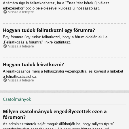
A témára úgy is feliratkozhatsz, ha a “Értesítést kérek új válasz
érkezésekor” opció bejelölésével küldesz új hozzászólást.
Vissza a tetejére
Hogyan tudok feliratkozni egy fórumra?
Egy fórumra úgy tudsz feliratkozni, hogy a fórum oldalán alul a
„Feliratkozás a fórumra” linkre kattintasz.
Vissza a tetejére
Hogyan tudok leiratkozni?
A leiratkozáshoz menj a felhasználói vezérlőpultra, és kövesd a linkeket
a feliratkozásaidhoz.
Vissza a tetejére
Csatolmányok
Milyen csatolmányok engedélyezettek ezen a
fórumon?
Az adminisztrátorok saját maguk állíthatják be, hogy milyen típusú