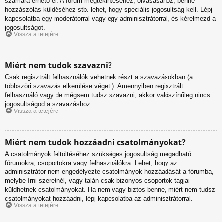
számára érhető el. A fórum megtekintéséhez, olvasásához, benne
hozzászólás küldéséhez stb. lehet, hogy speciális jogosultság kell. Lépj
kapcsolatba egy moderátorral vagy egy adminisztrátorral, és kérelmezd a
jogosultságot.
Vissza a tetejére
Miért nem tudok szavazni?
Csak regisztrált felhasználók vehetnek részt a szavazásokban (a
többszöri szavazás elkerülése végett). Amennyiben regisztrált
felhasználó vagy de mégsem tudsz szavazni, akkor valószínűleg nincs
jogosultságod a szavazáshoz.
Vissza a tetejére
Miért nem tudok hozzáadni csatolmányokat?
A csatolmányok feltöltéséhez szükséges jogosultság megadható
fórumokra, csoportokra vagy felhasználókra. Lehet, hogy az
adminisztrátor nem engedélyezte csatolmányok hozzáadását a fórumba,
melybe írni szeretnél, vagy talán csak bizonyos csoportok tagjai
küldhetnek csatolmányokat. Ha nem vagy biztos benne, miért nem tudsz
csatolmányokat hozzáadni, lépj kapcsolatba az adminisztrátorral.
Vissza a tetejére