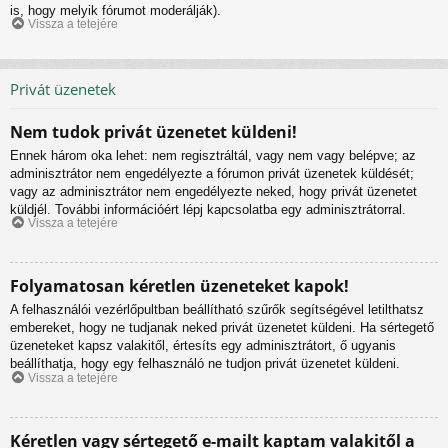
is, hogy melyik fórumot moderálják).
Vissza a tetejére
Privát üzenetek
Nem tudok privát üzenetet küldeni!
Ennek három oka lehet: nem regisztráltál, vagy nem vagy belépve; az
adminisztrátor nem engedélyezte a fórumon privát üzenetek küldését;
vagy az adminisztrátor nem engedélyezte neked, hogy privát üzenetet
küldjél. További információért lépj kapcsolatba egy adminisztrátorral.
Vissza a tetejére
Folyamatosan kéretlen üzeneteket kapok!
A felhasználói vezérlőpultban beállítható szűrők segítségével letilthatsz
embereket, hogy ne tudjanak neked privát üzenetet küldeni. Ha sértegető
üzeneteket kapsz valakitől, értesíts egy adminisztrátort, ő ugyanis
beállíthatja, hogy egy felhasználó ne tudjon privát üzenetet küldeni.
Vissza a tetejére
Kéretlen vagy sértegető e-mailt kaptam valakitől a