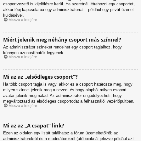
csoportvezető is kijelölésre kerül. Ha szeretnél létrehozni egy csoportot,
akkor lépj kapcsolatba egy adminisztrátorral – például egy privát üzenet
küldésével.
Vissza a tetejére
Miért jelenik meg néhány csoport más színnel?
Az adminisztrátor színeket rendelhet egy csoport tagjaihoz, hogy
könnyen azonosíthatók legyenek.
Vissza a tetejére
Mi az az „elsődleges csoport”?
Ha több csoport tagja is vagy, akkor ez a csoport határozza meg, hogy
milyen színnel jelenik meg a neved, és hogy alapból milyen csoport
avatar jelenik meg nálad. Az adminisztrátor engedélyezheti, hogy
megváltoztasd az elsődleges csoportodat a felhasználói vezérlőpultban.
Vissza a tetejére
Mi az az „A csapat” link?
Ezen az oldalon egy listát találhatsz a fórum üzemeltetőiről: az
adminisztrátorokról és a moderátorokról (utóbbiaknál jelezve például azt