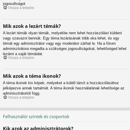
jogosultságot.
Vissza a tetejére
Mik azok a lezárt témák?
A lezárt témák olyan témák, melyekbe nem lehet hozzászólást küldeni
vagy szavazni bennük. Egy téma lezárásának több oka lehet, és egy
témát egy adminisztrátor vagy egy moderátor zárhat le. Ha a fórum
adminisztrátora megadta a szükséges jogosultságokat, lehetőséged lehet
lezárni a saját témáidat.
Vissza a tetejére
Mik azok a téma ikonok?
A téma ikonok kis képek, melyeket a küldő társít a hozzászólásához
jelképezve annak tartalmát. A téma ikonok használatának lehetősége az
adminisztrátortól függ.
Vissza a tetejére
Felhasználói szintek és csoportok
Kik azok az adminisztrátorok?