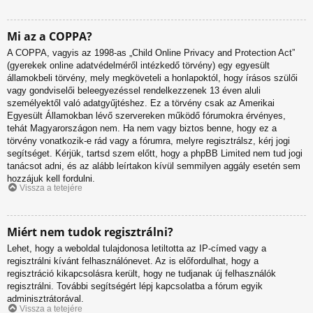
Mi az a COPPA?
A COPPA, vagyis az 1998-as „Child Online Privacy and Protection Act”
(gyerekek online adatvédelméről intézkedő törvény) egy egyesült
államokbeli törvény, mely megköveteli a honlapoktól, hogy írásos szülői
vagy gondviselői beleegyezéssel rendelkezzenek 13 éven aluli
személyektől való adatgyűjtéshez. Ez a törvény csak az Amerikai
Egyesült Államokban lévő szervereken működő fórumokra érvényes,
tehát Magyarországon nem. Ha nem vagy biztos benne, hogy ez a
törvény vonatkozik-e rád vagy a fórumra, melyre regisztrálsz, kérj jogi
segítséget. Kérjük, tartsd szem előtt, hogy a phpBB Limited nem tud jogi
tanácsot adni, és az alább leírtakon kívül semmilyen aggály esetén sem
hozzájuk kell fordulni.
Vissza a tetejére
Miért nem tudok regisztrálni?
Lehet, hogy a weboldal tulajdonosa letiltotta az IP-címed vagy a
regisztrálni kívánt felhasználónevet. Az is előfordulhat, hogy a
regisztráció kikapcsolásra került, hogy ne tudjanak új felhasználók
regisztrálni. További segítségért lépj kapcsolatba a fórum egyik
adminisztrátorával.
Vissza a tetejére