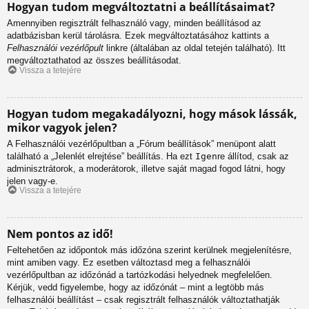
Hogyan tudom megváltoztatni a beállításaimat?
Amennyiben regisztrált felhasználó vagy, minden beállításod az
adatbázisban kerül tárolásra. Ezek megváltoztatásához kattints a
Felhasználói vezérlőpult
linkre (általában az oldal tetején található). Itt
megváltoztathatod az összes beállításodat.
Vissza a tetejére
Hogyan tudom megakadályozni, hogy mások lássák,
mikor vagyok jelen?
A Felhasználói vezérlőpultban a „Fórum beállítások” menüpont alatt
található a „Jelenlét elrejtése” beállítás. Ha ezt
Igen
re állítod, csak az
adminisztrátorok, a moderátorok, illetve saját magad fogod látni, hogy
jelen vagy-e.
Vissza a tetejére
Nem pontos az idő!
Feltehetően az időpontok más időzóna szerint kerülnek megjelenítésre,
mint amiben vagy. Ez esetben változtasd meg a felhasználói
vezérlőpultban az időzónád a tartózkodási helyednek megfelelően.
Kérjük, vedd figyelembe, hogy az időzónát – mint a legtöbb más
felhasználói beállítást – csak regisztrált felhasználók változtathatják