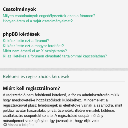
Csatolmányok
Milyen csatolmányok engedélyezettek ezen a fórumon?
Hogyan érem el a saját csatolmányaimat?
phpBB kérdések
Ki készítette ezt a fórumot?
Ki készítette ezt a magyar fordítást?
Miért nem érhető el az X szolgáltatás?
Ki az illetékes a fórumon olvasható tartalommal kapcsolatban?
Belépési és regisztrációs kérdések
Miért kell regisztrálnom?
A regisztráció nem feltétlenül kötelező, a fórum adminisztrátorán múlik,
hogy megköveteli-e hozzászólások küldéséhez. Mindemellett a
regisztrációval plusz lehetőségek is elérhetővé válnak a számodra, mint
például avatar használata, privát üzenetek, illetve e-mailek küldése,
csatlakozás csoportokhoz stb. A regisztráció csupán néhány
másodpercet vesz igénybe, így javasoljuk, hogy éljél vele.
Vissza a tetejére