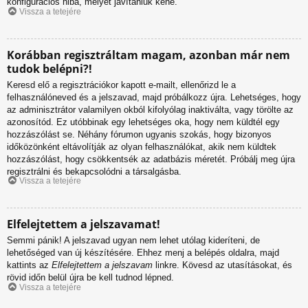
konfigurációs hiba, melyet javítaniuk kéne.
Vissza a tetejére
Korábban regisztráltam magam, azonban már nem
tudok belépni?!
Keresd elő a regisztrációkor kapott e-mailt, ellenőrizd le a
felhasználóneved és a jelszavad, majd próbálkozz újra. Lehetséges, hogy
az adminisztrátor valamilyen okból kifolyólag inaktiválta, vagy törölte az
azonosítód. Ez utóbbinak egy lehetséges oka, hogy nem küldtél egy
hozzászólást se. Néhány fórumon ugyanis szokás, hogy bizonyos
időközönként eltávolítják az olyan felhasználókat, akik nem küldtek
hozzászólást, hogy csökkentsék az adatbázis méretét. Próbálj meg újra
regisztrálni és bekapcsolódni a társalgásba.
Vissza a tetejére
Elfelejtettem a jelszavamat!
Semmi pánik! A jelszavad ugyan nem lehet utólag kideríteni, de
lehetőséged van új készítésére. Ehhez menj a belépés oldalra, majd
kattints az
Elfelejtettem a jelszavam
linkre. Kövesd az utasításokat, és
rövid időn belül újra be kell tudnod lépned.
Vissza a tetejére