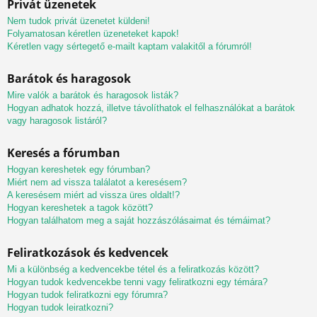
Privát üzenetek
Nem tudok privát üzenetet küldeni!
Folyamatosan kéretlen üzeneteket kapok!
Kéretlen vagy sértegető e-mailt kaptam valakitől a fórumról!
Barátok és haragosok
Mire valók a barátok és haragosok listák?
Hogyan adhatok hozzá, illetve távolíthatok el felhasználókat a barátok
vagy haragosok listáról?
Keresés a fórumban
Hogyan kereshetek egy fórumban?
Miért nem ad vissza találatot a keresésem?
A keresésem miért ad vissza üres oldalt!?
Hogyan kereshetek a tagok között?
Hogyan találhatom meg a saját hozzászólásaimat és témáimat?
Feliratkozások és kedvencek
Mi a különbség a kedvencekbe tétel és a feliratkozás között?
Hogyan tudok kedvencekbe tenni vagy feliratkozni egy témára?
Hogyan tudok feliratkozni egy fórumra?
Hogyan tudok leiratkozni?