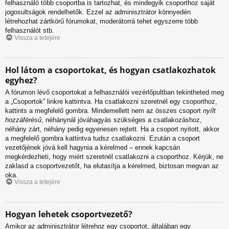
felhasználó több csoportba is tartozhat, és mindegyik csoporthoz saját
jogosultságok rendelhetők. Ezzel az adminisztrátor könnyedén
létrehozhat zártkörű fórumokat, moderátorrá tehet egyszerre több
felhasználót stb.
Vissza a tetejére
Hol látom a csoportokat, és hogyan csatlakozhatok
egyhez?
A fórumon lévő csoportokat a felhasználói vezérlőpultban tekintheted meg
a „Csoportok” linkre kattintva. Ha csatlakozni szeretnél egy csoporthoz,
kattints a megfelelő gombra. Mindemellett nem az összes csoport
nyílt
hozzáférésű
, néhánynál jóváhagyás szükséges a csatlakozáshoz,
néhány zárt, néhány pedig egyenesen rejtett. Ha a csoport nyitott, akkor
a megfelelő gombra kattintva tudsz csatlakozni. Ezután a csoport
vezetőjének jóvá kell hagynia a kérelmed – ennek kapcsán
megkérdezheti, hogy miért szeretnél csatlakozni a csoporthoz. Kérjük, ne
zaklasd a csoportvezetőt, ha elutasítja a kérelmed, biztosan megvan az
oka.
Vissza a tetejére
Hogyan lehetek csoportvezető?
Amikor az adminisztrátor létrehoz egy csoportot, általában egy