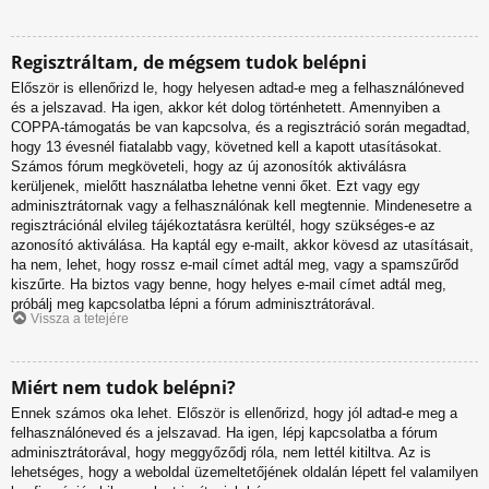
Regisztráltam, de mégsem tudok belépni
Először is ellenőrizd le, hogy helyesen adtad-e meg a felhasználóneved
és a jelszavad. Ha igen, akkor két dolog történhetett. Amennyiben a
COPPA-támogatás be van kapcsolva, és a regisztráció során megadtad,
hogy 13 évesnél fiatalabb vagy, követned kell a kapott utasításokat.
Számos fórum megköveteli, hogy az új azonosítók aktiválásra
kerüljenek, mielőtt használatba lehetne venni őket. Ezt vagy egy
adminisztrátornak vagy a felhasználónak kell megtennie. Mindenesetre a
regisztrációnál elvileg tájékoztatásra kerültél, hogy szükséges-e az
azonosító aktiválása. Ha kaptál egy e-mailt, akkor kövesd az utasításait,
ha nem, lehet, hogy rossz e-mail címet adtál meg, vagy a spamszűrőd
kiszűrte. Ha biztos vagy benne, hogy helyes e-mail címet adtál meg,
próbálj meg kapcsolatba lépni a fórum adminisztrátorával.
Vissza a tetejére
Miért nem tudok belépni?
Ennek számos oka lehet. Először is ellenőrizd, hogy jól adtad-e meg a
felhasználóneved és a jelszavad. Ha igen, lépj kapcsolatba a fórum
adminisztrátorával, hogy meggyőződj róla, nem lettél kitiltva. Az is
lehetséges, hogy a weboldal üzemeltetőjének oldalán lépett fel valamilyen