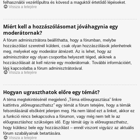
felhasználói vezérlőpultra és kövesd a maguktól értetődő lépéseket.
Vissza a tetejére
Miért kell a hozzászólásomat jóváhagynia egy
moderátornak?
A fórum adminisztrátora beállíthatta, hogy a fórumban, melybe
hozzászólást szeretnél küldeni, csak olyan hozzászólások jelenhetnek
meg, melyeket egy moderátor átnézett. Az is lehet, hogy az
adminisztrátor egy olyan csoportba helyezett téged, akiknek a
hozzászólásait át kell néznie egy moderátornak. További információért,
lépj kapcsolatba a fórum adminisztrátorával.
Vissza a tetejére
Hogyan ugraszthatok előre egy témát?
A téma megtekintésénél megjelenő „Téma előreugrasztása” linkre
kattintva „előreugraszthatsz” egy témát a fórum tetejére, hogy a témák
felsorolásánál elsőként jelenjen meg. Ha nem látod ezt a linket, akkor ez
a funkció nincs bekapcsolva a fórumon, vagy még nem telt le az
előugrasztáshoz szükséges idő. Egy témát úgy is előreugraszthatsz,
hogy küldesz bele egy hozzászólást – ennél viszont vigyázz az aktuális
fórum szabályainak betartására.
Vissza a tetejére