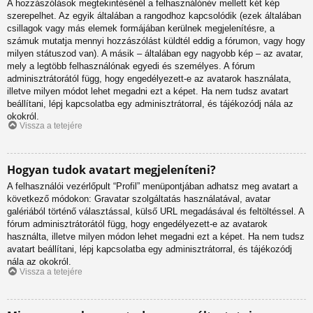
A hozzászólások megtekintésénél a felhasználónév mellett két kép
szerepelhet. Az egyik általában a rangodhoz kapcsolódik (ezek általában
csillagok vagy más elemek formájában kerülnek megjelenítésre, a
számuk mutatja mennyi hozzászólást küldtél eddig a fórumon, vagy hogy
milyen státuszod van). A másik – általában egy nagyobb kép – az avatar,
mely a legtöbb felhasználónak egyedi és személyes. A fórum
adminisztrátorától függ, hogy engedélyezett-e az avatarok használata,
illetve milyen módot lehet megadni ezt a képet. Ha nem tudsz avatart
beállítani, lépj kapcsolatba egy adminisztrátorral, és tájékozódj nála az
okokról.
Vissza a tetejére
Hogyan tudok avatart megjeleníteni?
A felhasználói vezérlőpult “Profil” menüpontjában adhatsz meg avatart a
következő módokon: Gravatar szolgáltatás használatával, avatar
galériából történő választással, külső URL megadásával és feltöltéssel. A
fórum adminisztrátorától függ, hogy engedélyezett-e az avatarok
használta, illetve milyen módon lehet megadni ezt a képet. Ha nem tudsz
avatart beállítani, lépj kapcsolatba egy adminisztrátorral, és tájékozódj
nála az okokról.
Vissza a tetejére