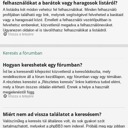
felhasználókat a barátok vagy haragosok listáról?
A listáidra két módon vehetsz fel felhasználókat. Minden felhasználó
profiljában található egy link, melynek segítségével felveheted a barátaid
vagy a haragosaid közé. Emellett a felhasználói vezérlőpultban is
felvehetsz embereket, közvetlenül megadva a felhasználónevüket.
Ugyanezen oldalon el is távolíthatsz felhasználókat a listáidról.
Vissza a tetejére
Keresés a fórumban
Hogyan kereshetek egy fórumban?
Írd be a keresendő kifejezést közvetlenül a keresődobozba, mely
rendelkezésre áll a fórum kezdőlapon, egy fórumban vagy egy témában.
A részletes keresést a „Részletes keresés” linkre kattintva tudod elérni,
mely a fórum összes oldalán elérhető. Ennek a helye a használt
megjelenéstől függ.
Vissza a tetejére
Miért nem ad vissza találatot a keresésem?
Valószínűleg a keresés túl általános volt, és sok gyakori szót
tartalmazhatott, melyeket a phpBB3 nem indexel. Próbálj meg egy jobban