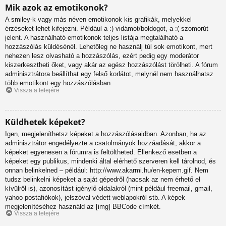
Mik azok az emotikonok?
A smiley-k vagy más néven emotikonok kis grafikák, melyekkel
érzéseket lehet kifejezni. Például a :) vidámot/boldogot, a :( szomorút
jelent. A használható emotikonok teljes listája megtalálható a
hozzászólás küldésénél. Lehetőleg ne használj túl sok emotikont, mert
nehezen lesz olvasható a hozzászólás, ezért pedig egy moderátor
kiszerkesztheti őket, vagy akár az egész hozzászólást törölheti. A fórum
adminisztrátora beállíthat egy felső korlátot, melynél nem használhatsz
több emotikont egy hozzászólásban.
Vissza a tetejére
Küldhetek képeket?
Igen, megjeleníthetsz képeket a hozzászólásaidban. Azonban, ha az
adminisztrátor engedélyezte a csatolmányok hozzáadását, akkor a
képeket egyenesen a fórumra is feltöltheted. Ellenkező esetben a
képeket egy publikus, mindenki által elérhető szerveren kell tárolnod, és
onnan belinkelned – például: http://www.akarmi.hu/en-kepem.gif. Nem
tudsz belinkelni képeket a saját gépedről (hacsak az nem érhető el
kívülről is), azonosítást igénylő oldalakról (mint például freemail, gmail,
yahoo postafiókok), jelszóval védett weblapokról stb. A képek
megjelenítéséhez használd az [img] BBCode címkét.
Vissza a tetejére