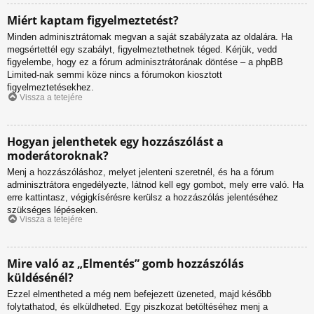
Miért kaptam figyelmeztetést?
Minden adminisztrátornak megvan a saját szabályzata az oldalára. Ha
megsértettél egy szabályt, figyelmeztethetnek téged. Kérjük, vedd
figyelembe, hogy ez a fórum adminisztrátorának döntése – a phpBB
Limited-nak semmi köze nincs a fórumokon kiosztott
figyelmeztetésekhez.
Vissza a tetejére
Hogyan jelenthetek egy hozzászólást a
moderátoroknak?
Menj a hozzászóláshoz, melyet jelenteni szeretnél, és ha a fórum
adminisztrátora engedélyezte, látnod kell egy gombot, mely erre való. Ha
erre kattintasz, végigkísérésre kerülsz a hozzászólás jelentéséhez
szükséges lépéseken.
Vissza a tetejére
Mire való az „Elmentés” gomb hozzászólás
küldésénél?
Ezzel elmentheted a még nem befejezett üzeneted, majd később
folytathatod, és elküldheted. Egy piszkozat betöltéséhez menj a