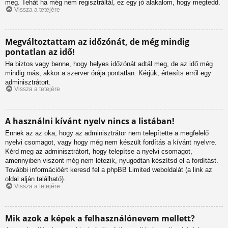
meg. Tehát ha még nem regisztráltál, ez egy jó alakalom, hogy megtedd.
Vissza a tetejére
Megváltoztattam az időzónát, de még mindig
pontatlan az idő!
Ha biztos vagy benne, hogy helyes időzónát adtál meg, de az idő még
mindig más, akkor a szerver órája pontatlan. Kérjük, értesíts erről egy
adminisztrátort.
Vissza a tetejére
A használni kívánt nyelv nincs a listában!
Ennek az az oka, hogy az adminisztrátor nem telepítette a megfelelő
nyelvi csomagot, vagy hogy még nem készült fordítás a kívánt nyelvre.
Kérd meg az adminisztrátort, hogy telepítse a nyelvi csomagot,
amennyiben viszont még nem létezik, nyugodtan készítsd el a fordítást.
További információért keresd fel a phpBB Limited weboldalát (a link az
oldal alján található).
Vissza a tetejére
Mik azok a képek a felhasználónevem mellett?