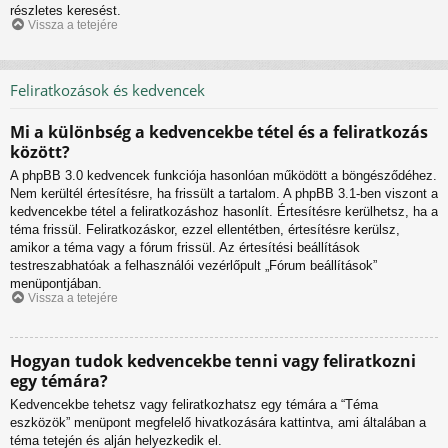
részletes keresést.
Vissza a tetejére
Feliratkozások és kedvencek
Mi a különbség a kedvencekbe tétel és a feliratkozás
között?
A phpBB 3.0 kedvencek funkciója hasonlóan működött a böngésződéhez.
Nem kerültél értesítésre, ha frissült a tartalom. A phpBB 3.1-ben viszont a
kedvencekbe tétel a feliratkozáshoz hasonlít. Értesítésre kerülhetsz, ha a
téma frissül. Feliratkozáskor, ezzel ellentétben, értesítésre kerülsz,
amikor a téma vagy a fórum frissül. Az értesítési beállítások
testreszabhatóak a felhasználói vezérlőpult „Fórum beállítások”
menüpontjában.
Vissza a tetejére
Hogyan tudok kedvencekbe tenni vagy feliratkozni
egy témára?
Kedvencekbe tehetsz vagy feliratkozhatsz egy témára a “Téma
eszközök” menüpont megfelelő hivatkozására kattintva, ami általában a
téma tetején és alján helyezkedik el.