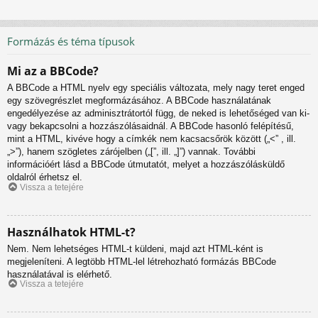
Formázás és téma típusok
Mi az a BBCode?
A BBCode a HTML nyelv egy speciális változata, mely nagy teret enged
egy szövegrészlet megformázásához. A BBCode használatának
engedélyezése az adminisztrátortól függ, de neked is lehetőséged van ki-
vagy bekapcsolni a hozzászólásaidnál. A BBCode hasonló felépítésű,
mint a HTML, kivéve hogy a címkék nem kacsacsőrök között („<” , ill.
„>”), hanem szögletes zárójelben („[”, ill. „]”) vannak. További
információért lásd a BBCode útmutatót, melyet a hozzászólásküldő
oldalról érhetsz el.
Vissza a tetejére
Használhatok HTML-t?
Nem. Nem lehetséges HTML-t küldeni, majd azt HTML-ként is
megjeleníteni. A legtöbb HTML-lel létrehozható formázás BBCode
használatával is elérhető.
Vissza a tetejére