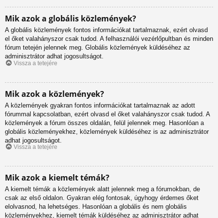
Mik azok a globális közlemények?
A globális közlemények fontos információkat tartalmaznak, ezért olvasd
el őket valahányszor csak tudod. A felhasználói vezérlőpultban és minden
fórum tetején jelennek meg. Globális közlemények küldéséhez az
adminisztrátor adhat jogosultságot.
Vissza a tetejére
Mik azok a közlemények?
A közlemények gyakran fontos információkat tartalmaznak az adott
fórummal kapcsolatban, ezért olvasd el őket valahányszor csak tudod. A
közlemények a fórum összes oldalán, felül jelennek meg. Hasonlóan a
globális közleményekhez, közlemények küldéséhez is az adminisztrátor
adhat jogosultságot.
Vissza a tetejére
Mik azok a kiemelt témák?
A kiemelt témák a közlemények alatt jelennek meg a fórumokban, de
csak az első oldalon. Gyakran elég fontosak, úgyhogy érdemes őket
elolvasnod, ha lehetséges. Hasonlóan a globális és nem globális
közleményekhez, kiemelt témák küldéséhez az adminisztrátor adhat