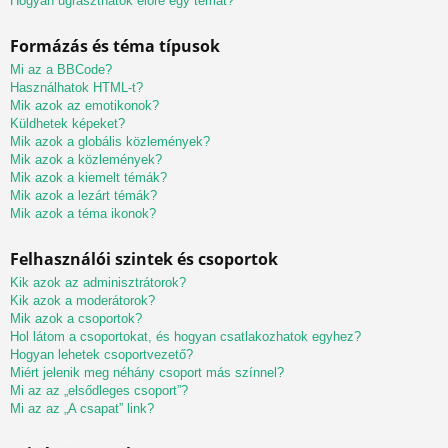
Hogyan ugraszthatok előre egy témát?
Formázás és téma típusok
Mi az a BBCode?
Használhatok HTML-t?
Mik azok az emotikonok?
Küldhetek képeket?
Mik azok a globális közlemények?
Mik azok a közlemények?
Mik azok a kiemelt témák?
Mik azok a lezárt témák?
Mik azok a téma ikonok?
Felhasználói szintek és csoportok
Kik azok az adminisztrátorok?
Kik azok a moderátorok?
Mik azok a csoportok?
Hol látom a csoportokat, és hogyan csatlakozhatok egyhez?
Hogyan lehetek csoportvezető?
Miért jelenik meg néhány csoport más színnel?
Mi az az „elsődleges csoport”?
Mi az az „A csapat” link?