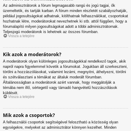
Az adminisztrátorok a fórum legmagasabb rangú és jogú tagjai, ők
üzemeltetik, és tartják karban. A fórum minden részletét szabályozhatják,
például jogosultságokat adhatnak, kitilthatnak felhasználókat, csoportokat
hozhatnak létre, moderátorokat nevezhetnek ki stb. attól függően, hogy a
fórumalapító milyen jogosultságokat adott a többi adminisztrátornak.
Teljesjogú moderátorok is lehetnek az összes fórumban.
Vissza a tetejére
Kik azok a moderátorok?
A moderátorok olyan különleges jogosultságokkal rendelkező tagok, akik
napról napra figyelemmel követik a fórumokat. Jogukban áll szerkeszteni,
törölni a hozzászólásokat, valamint lezárni, megnyitni, áthelyezni, törölni
és szétválasztani a témákat az általuk moderált fórumban.
Általánosságban a moderátorok azért vannak, hogy meggátolják a
témába nem illő, sértegető vagy támadó hangvételű hozzászólások
küldését.
Vissza a tetejére
Mik azok a csoportok?
A felhasználói csoportok segítségével felosztható a közösség olyan
egységekre, melyeket az adminisztrátor könnyen kezelhet. Minden