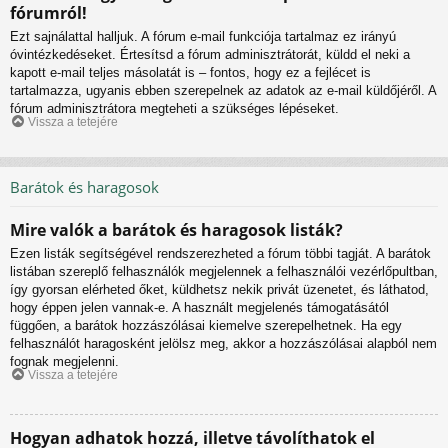
fórumról!
Ezt sajnálattal halljuk. A fórum e-mail funkciója tartalmaz ez irányú
óvintézkedéseket. Értesítsd a fórum adminisztrátorát, küldd el neki a
kapott e-mail teljes másolatát is – fontos, hogy ez a fejlécet is
tartalmazza, ugyanis ebben szerepelnek az adatok az e-mail küldőjéről. A
fórum adminisztrátora megteheti a szükséges lépéseket.
Vissza a tetejére
Barátok és haragosok
Mire valók a barátok és haragosok listák?
Ezen listák segítségével rendszerezheted a fórum többi tagját. A barátok
listában szereplő felhasználók megjelennek a felhasználói vezérlőpultban,
így gyorsan elérheted őket, küldhetsz nekik privát üzenetet, és láthatod,
hogy éppen jelen vannak-e. A használt megjelenés támogatásától
függően, a barátok hozzászólásai kiemelve szerepelhetnek. Ha egy
felhasználót haragosként jelölsz meg, akkor a hozzászólásai alapból nem
fognak megjelenni.
Vissza a tetejére
Hogyan adhatok hozzá, illetve távolíthatok el