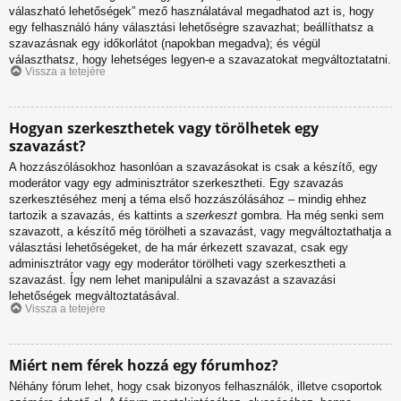
válaszható lehetőségek” mező használatával megadhatod azt is, hogy
egy felhasználó hány választási lehetőségre szavazhat; beállíthatsz a
szavazásnak egy időkorlátot (napokban megadva); és végül
választhatsz, hogy lehetséges legyen-e a szavazatokat megváltoztatatni.
Vissza a tetejére
Hogyan szerkeszthetek vagy törölhetek egy
szavazást?
A hozzászólásokhoz hasonlóan a szavazásokat is csak a készítő, egy
moderátor vagy egy adminisztrátor szerkesztheti. Egy szavazás
szerkesztéséhez menj a téma első hozzászólásához – mindig ehhez
tartozik a szavazás, és kattints a
szerkeszt
gombra. Ha még senki sem
szavazott, a készítő még törölheti a szavazást, vagy megváltoztathatja a
választási lehetőségeket, de ha már érkezett szavazat, csak egy
adminisztrátor vagy egy moderátor törölheti vagy szerkesztheti a
szavazást. Így nem lehet manipulálni a szavazást a szavazási
lehetőségek megváltoztatásával.
Vissza a tetejére
Miért nem férek hozzá egy fórumhoz?
Néhány fórum lehet, hogy csak bizonyos felhasználók, illetve csoportok