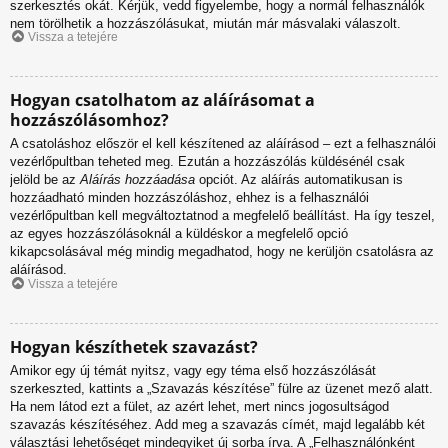
szerkesztés okát. Kérjük, vedd figyelembe, hogy a normál felhasználók
nem törölhetik a hozzászólásukat, miután már másvalaki válaszolt.
Vissza a tetejére
Hogyan csatolhatom az aláírásomat a
hozzászólásomhoz?
A csatoláshoz először el kell készítened az aláírásod – ezt a felhasználói
vezérlőpultban teheted meg. Ezután a hozzászólás küldésénél csak
jelöld be az
Aláírás hozzáadása
opciót. Az aláírás automatikusan is
hozzáadható minden hozzászóláshoz, ehhez is a felhasználói
vezérlőpultban kell megváltoztatnod a megfelelő beállítást. Ha így teszel,
az egyes hozzászólásoknál a küldéskor a megfelelő opció
kikapcsolásával még mindig megadhatod, hogy ne kerüljön csatolásra az
aláírásod.
Vissza a tetejére
Hogyan készíthetek szavazást?
Amikor egy új témát nyitsz, vagy egy téma első hozzászólását
szerkeszted, kattints a „Szavazás készítése” fülre az üzenet mező alatt.
Ha nem látod ezt a fület, az azért lehet, mert nincs jogosultságod
szavazás készítéséhez. Add meg a szavazás címét, majd legalább két
választási lehetőséget mindegyiket új sorba írva. A „Felhasználónként