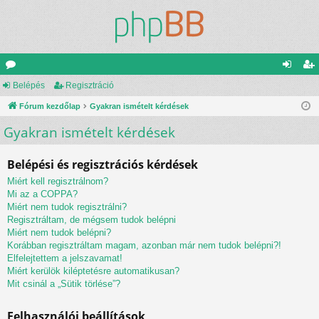
ór
Belépés
Regisztráció
el
eg
u
Fórum kezdőlap
Gyakran ismételt kérdések
ép
is
Gyakran ismételt kérdések
m
és
ztr
ok
ác
Belépési és regisztrációs kérdések
ió
Miért kell regisztrálnom?
Mi az a COPPA?
Miért nem tudok regisztrálni?
Regisztráltam, de mégsem tudok belépni
Miért nem tudok belépni?
Korábban regisztráltam magam, azonban már nem tudok belépni?!
Elfelejtettem a jelszavamat!
Miért kerülök kiléptetésre automatikusan?
Mit csinál a „Sütik törlése”?
Felhasználói beállítások