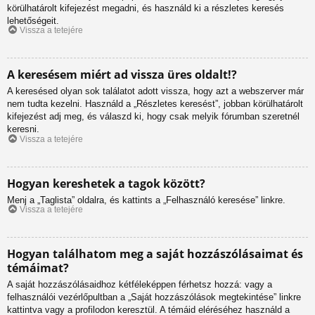
körülhatárolt kifejezést megadni, és használd ki a részletes keresés
lehetőségeit.
Vissza a tetejére
A keresésem miért ad vissza üres oldalt!?
A keresésed olyan sok találatot adott vissza, hogy azt a webszerver már
nem tudta kezelni. Használd a „Részletes keresést”, jobban körülhatárolt
kifejezést adj meg, és válaszd ki, hogy csak melyik fórumban szeretnél
keresni.
Vissza a tetejére
Hogyan kereshetek a tagok között?
Menj a „Taglista” oldalra, és kattints a „Felhasználó keresése” linkre.
Vissza a tetejére
Hogyan találhatom meg a saját hozzászólásaimat és
témáimat?
A saját hozzászólásaidhoz kétféleképpen férhetsz hozzá: vagy a
felhasználói vezérlőpultban a „Saját hozzászólások megtekintése” linkre
kattintva vagy a profilodon keresztül. A témáid eléréséhez használd a