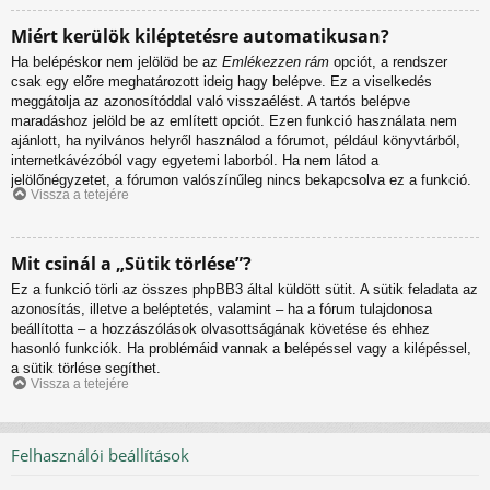
Miért kerülök kiléptetésre automatikusan?
Ha belépéskor nem jelölöd be az
Emlékezzen rám
opciót, a rendszer
csak egy előre meghatározott ideig hagy belépve. Ez a viselkedés
meggátolja az azonosítóddal való visszaélést. A tartós belépve
maradáshoz jelöld be az említett opciót. Ezen funkció használata nem
ajánlott, ha nyilvános helyről használod a fórumot, például könyvtárból,
internetkávézóból vagy egyetemi laborból. Ha nem látod a
jelölőnégyzetet, a fórumon valószínűleg nincs bekapcsolva ez a funkció.
Vissza a tetejére
Mit csinál a „Sütik törlése”?
Ez a funkció törli az összes phpBB3 által küldött sütit. A sütik feladata az
azonosítás, illetve a beléptetés, valamint – ha a fórum tulajdonosa
beállította – a hozzászólások olvasottságának követése és ehhez
hasonló funkciók. Ha problémáid vannak a belépéssel vagy a kilépéssel,
a sütik törlése segíthet.
Vissza a tetejére
Felhasználói beállítások