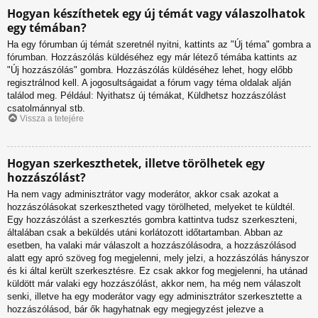
Hogyan készíthetek egy új témát vagy válaszolhatok
egy témában?
Ha egy fórumban új témát szeretnél nyitni, kattints az "Új téma" gombra a
fórumban. Hozzászólás küldéséhez egy már létező témába kattints az
"Új hozzászólás" gombra. Hozzászólás küldéséhez lehet, hogy előbb
regisztrálnod kell. A jogosultságaidat a fórum vagy téma oldalak alján
találod meg. Például: Nyithatsz új témákat, Küldhetsz hozzászólást
csatolmánnyal stb.
Vissza a tetejére
Hogyan szerkeszthetek, illetve törölhetek egy
hozzászólást?
Ha nem vagy adminisztrátor vagy moderátor, akkor csak azokat a
hozzászólásokat szerkesztheted vagy törölheted, melyeket te küldtél.
Egy hozzászólást a szerkesztés gombra kattintva tudsz szerkeszteni,
általában csak a beküldés utáni korlátozott időtartamban. Abban az
esetben, ha valaki már válaszolt a hozzászólásodra, a hozzászólásod
alatt egy apró szöveg fog megjelenni, mely jelzi, a hozzászólás hányszor
és ki által került szerkesztésre. Ez csak akkor fog megjelenni, ha utánad
küldött már valaki egy hozzászólást, akkor nem, ha még nem válaszolt
senki, illetve ha egy moderátor vagy egy adminisztrátor szerkesztette a
hozzászólásod, bár ők hagyhatnak egy megjegyzést jelezve a