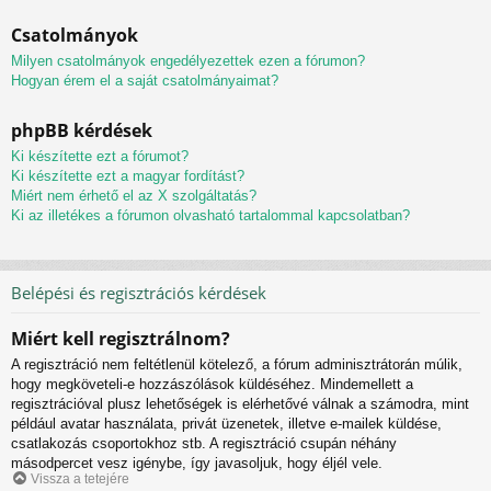
Csatolmányok
Milyen csatolmányok engedélyezettek ezen a fórumon?
Hogyan érem el a saját csatolmányaimat?
phpBB kérdések
Ki készítette ezt a fórumot?
Ki készítette ezt a magyar fordítást?
Miért nem érhető el az X szolgáltatás?
Ki az illetékes a fórumon olvasható tartalommal kapcsolatban?
Belépési és regisztrációs kérdések
Miért kell regisztrálnom?
A regisztráció nem feltétlenül kötelező, a fórum adminisztrátorán múlik,
hogy megköveteli-e hozzászólások küldéséhez. Mindemellett a
regisztrációval plusz lehetőségek is elérhetővé válnak a számodra, mint
például avatar használata, privát üzenetek, illetve e-mailek küldése,
csatlakozás csoportokhoz stb. A regisztráció csupán néhány
másodpercet vesz igénybe, így javasoljuk, hogy éljél vele.
Vissza a tetejére