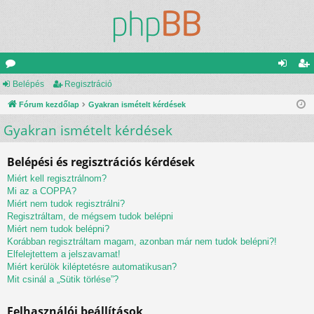
ór
Belépés
Regisztráció
el
eg
u
Fórum kezdőlap
Gyakran ismételt kérdések
ép
is
Gyakran ismételt kérdések
m
és
ztr
ok
ác
Belépési és regisztrációs kérdések
ió
Miért kell regisztrálnom?
Mi az a COPPA?
Miért nem tudok regisztrálni?
Regisztráltam, de mégsem tudok belépni
Miért nem tudok belépni?
Korábban regisztráltam magam, azonban már nem tudok belépni?!
Elfelejtettem a jelszavamat!
Miért kerülök kiléptetésre automatikusan?
Mit csinál a „Sütik törlése”?
Felhasználói beállítások