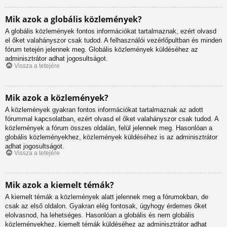
Mik azok a globális közlemények?
A globális közlemények fontos információkat tartalmaznak, ezért olvasd
el őket valahányszor csak tudod. A felhasználói vezérlőpultban és minden
fórum tetején jelennek meg. Globális közlemények küldéséhez az
adminisztrátor adhat jogosultságot.
Vissza a tetejére
Mik azok a közlemények?
A közlemények gyakran fontos információkat tartalmaznak az adott
fórummal kapcsolatban, ezért olvasd el őket valahányszor csak tudod. A
közlemények a fórum összes oldalán, felül jelennek meg. Hasonlóan a
globális közleményekhez, közlemények küldéséhez is az adminisztrátor
adhat jogosultságot.
Vissza a tetejére
Mik azok a kiemelt témák?
A kiemelt témák a közlemények alatt jelennek meg a fórumokban, de
csak az első oldalon. Gyakran elég fontosak, úgyhogy érdemes őket
elolvasnod, ha lehetséges. Hasonlóan a globális és nem globális
közleményekhez, kiemelt témák küldéséhez az adminisztrátor adhat