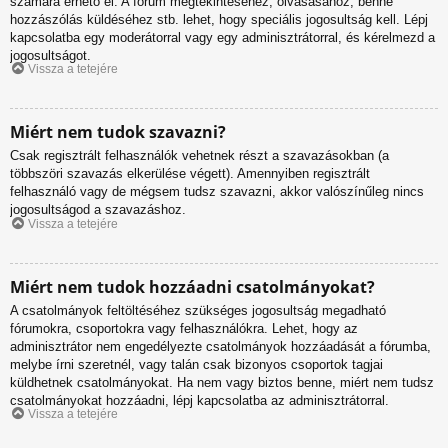
számára érhető el. A fórum megtekintéséhez, olvasásához, benne
hozzászólás küldéséhez stb. lehet, hogy speciális jogosultság kell. Lépj
kapcsolatba egy moderátorral vagy egy adminisztrátorral, és kérelmezd a
jogosultságot.
Vissza a tetejére
Miért nem tudok szavazni?
Csak regisztrált felhasználók vehetnek részt a szavazásokban (a
többszöri szavazás elkerülése végett). Amennyiben regisztrált
felhasználó vagy de mégsem tudsz szavazni, akkor valószínűleg nincs
jogosultságod a szavazáshoz.
Vissza a tetejére
Miért nem tudok hozzáadni csatolmányokat?
A csatolmányok feltöltéséhez szükséges jogosultság megadható
fórumokra, csoportokra vagy felhasználókra. Lehet, hogy az
adminisztrátor nem engedélyezte csatolmányok hozzáadását a fórumba,
melybe írni szeretnél, vagy talán csak bizonyos csoportok tagjai
küldhetnek csatolmányokat. Ha nem vagy biztos benne, miért nem tudsz
csatolmányokat hozzáadni, lépj kapcsolatba az adminisztrátorral.
Vissza a tetejére