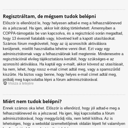
Regisztráltam, de mégsem tudok belépni
Először is ellenőrizd le, hogy helyesen adtad-e meg a felhasználóneved
és a jelszavad. Ha igen, akkor két dolog történhetett. Amennyiben a
COPPA-támogatás be van kapcsolva, és a regisztráció során megadtad,
hogy 13 évesnél fiatalabb vagy, követned kell a kapott utasításokat.
Számos fórum megköveteli, hogy az új azonosítók aktiválásra
kerüljenek, mielőtt használatba lehetne venni őket. Ezt vagy egy
adminisztrátornak vagy a felhasználónak kell megtennie. Mindenesetre a
regisztrációnál elvileg tájékoztatásra kerültél, hogy szükséges-e az
azonosító aktiválása. Ha kaptál egy e-mailt, akkor kövesd az utasításait,
ha nem, lehet, hogy rossz e-mail címet adtál meg, vagy a spamszűrőd
kiszűrte. Ha biztos vagy benne, hogy helyes e-mail címet adtál meg,
próbálj meg kapcsolatba lépni a fórum adminisztrátorával.
Vissza a tetejére
Miért nem tudok belépni?
Ennek számos oka lehet. Először is ellenőrizd, hogy jól adtad-e meg a
felhasználóneved és a jelszavad. Ha igen, lépj kapcsolatba a fórum
adminisztrátorával, hogy meggyőződj róla, nem lettél kitiltva. Az is
lehetséges, hogy a weboldal üzemeltetőjének oldalán lépett fel valamilyen