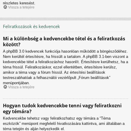
részletes keresést.
Vissza a tetejére
Feliratkozások és kedvencek
Mi a különbség a kedvencekbe tétel és a feliratkozás
között?
A phpBB 3.0 kedvencek funkciója hasonlóan működött a böngésződéhez.
Nem kerültél értesítésre, ha frissült a tartalom. A phpBB 3.1-ben viszont a
kedvencekbe tétel a feliratkozáshoz hasonlít. Értesítésre kerülhetsz, ha a
téma frissül. Feliratkozáskor, ezzel ellentétben, értesítésre kerülsz,
amikor a téma vagy a fórum frissül. Az értesítési beállítások
testreszabhatóak a felhasználói vezérlőpult „Fórum beállítások”
menüpontjában.
Vissza a tetejére
Hogyan tudok kedvencekbe tenni vagy feliratkozni
egy témára?
Kedvencekbe tehetsz vagy feliratkozhatsz egy témára a “Téma
eszközök” menüpont megfelelő hivatkozására kattintva, ami általában a
téma tetején és alján helyezkedik el.