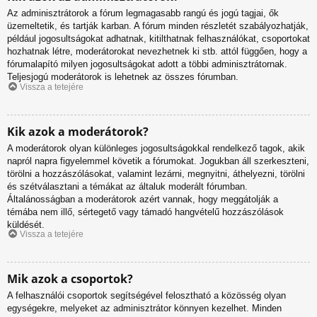
Az adminisztrátorok a fórum legmagasabb rangú és jogú tagjai, ők
üzemeltetik, és tartják karban. A fórum minden részletét szabályozhatják,
például jogosultságokat adhatnak, kitilthatnak felhasználókat, csoportokat
hozhatnak létre, moderátorokat nevezhetnek ki stb. attól függően, hogy a
fórumalapító milyen jogosultságokat adott a többi adminisztrátornak.
Teljesjogú moderátorok is lehetnek az összes fórumban.
Vissza a tetejére
Kik azok a moderátorok?
A moderátorok olyan különleges jogosultságokkal rendelkező tagok, akik
napról napra figyelemmel követik a fórumokat. Jogukban áll szerkeszteni,
törölni a hozzászólásokat, valamint lezárni, megnyitni, áthelyezni, törölni
és szétválasztani a témákat az általuk moderált fórumban.
Általánosságban a moderátorok azért vannak, hogy meggátolják a
témába nem illő, sértegető vagy támadó hangvételű hozzászólások
küldését.
Vissza a tetejére
Mik azok a csoportok?
A felhasználói csoportok segítségével felosztható a közösség olyan
egységekre, melyeket az adminisztrátor könnyen kezelhet. Minden