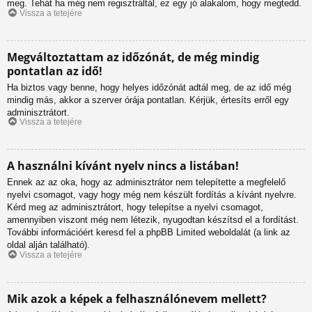
meg. Tehát ha még nem regisztráltál, ez egy jó alakalom, hogy megtedd.
Vissza a tetejére
Megváltoztattam az időzónát, de még mindig
pontatlan az idő!
Ha biztos vagy benne, hogy helyes időzónát adtál meg, de az idő még
mindig más, akkor a szerver órája pontatlan. Kérjük, értesíts erről egy
adminisztrátort.
Vissza a tetejére
A használni kívánt nyelv nincs a listában!
Ennek az az oka, hogy az adminisztrátor nem telepítette a megfelelő
nyelvi csomagot, vagy hogy még nem készült fordítás a kívánt nyelvre.
Kérd meg az adminisztrátort, hogy telepítse a nyelvi csomagot,
amennyiben viszont még nem létezik, nyugodtan készítsd el a fordítást.
További információért keresd fel a phpBB Limited weboldalát (a link az
oldal alján található).
Vissza a tetejére
Mik azok a képek a felhasználónevem mellett?