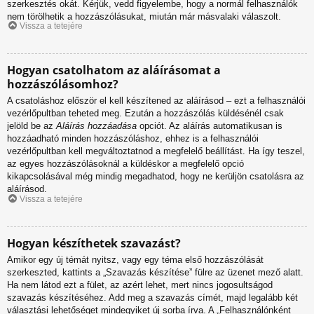
szerkesztés okát. Kérjük, vedd figyelembe, hogy a normál felhasználók
nem törölhetik a hozzászólásukat, miután már másvalaki válaszolt.
Vissza a tetejére
Hogyan csatolhatom az aláírásomat a
hozzászólásomhoz?
A csatoláshoz először el kell készítened az aláírásod – ezt a felhasználói
vezérlőpultban teheted meg. Ezután a hozzászólás küldésénél csak
jelöld be az
Aláírás hozzáadása
opciót. Az aláírás automatikusan is
hozzáadható minden hozzászóláshoz, ehhez is a felhasználói
vezérlőpultban kell megváltoztatnod a megfelelő beállítást. Ha így teszel,
az egyes hozzászólásoknál a küldéskor a megfelelő opció
kikapcsolásával még mindig megadhatod, hogy ne kerüljön csatolásra az
aláírásod.
Vissza a tetejére
Hogyan készíthetek szavazást?
Amikor egy új témát nyitsz, vagy egy téma első hozzászólását
szerkeszted, kattints a „Szavazás készítése” fülre az üzenet mező alatt.
Ha nem látod ezt a fület, az azért lehet, mert nincs jogosultságod
szavazás készítéséhez. Add meg a szavazás címét, majd legalább két
választási lehetőséget mindegyiket új sorba írva. A „Felhasználónként