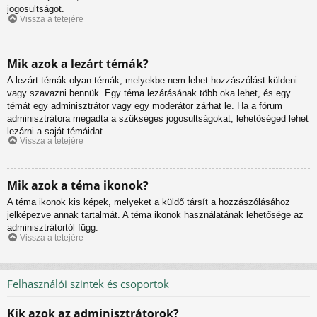
jogosultságot.
Vissza a tetejére
Mik azok a lezárt témák?
A lezárt témák olyan témák, melyekbe nem lehet hozzászólást küldeni
vagy szavazni bennük. Egy téma lezárásának több oka lehet, és egy
témát egy adminisztrátor vagy egy moderátor zárhat le. Ha a fórum
adminisztrátora megadta a szükséges jogosultságokat, lehetőséged lehet
lezárni a saját témáidat.
Vissza a tetejére
Mik azok a téma ikonok?
A téma ikonok kis képek, melyeket a küldő társít a hozzászólásához
jelképezve annak tartalmát. A téma ikonok használatának lehetősége az
adminisztrátortól függ.
Vissza a tetejére
Felhasználói szintek és csoportok
Kik azok az adminisztrátorok?