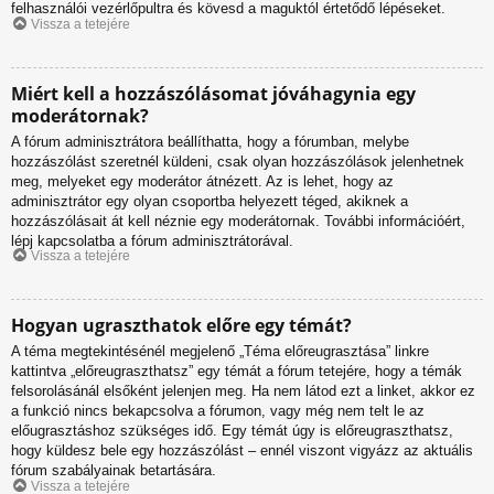
felhasználói vezérlőpultra és kövesd a maguktól értetődő lépéseket.
Vissza a tetejére
Miért kell a hozzászólásomat jóváhagynia egy
moderátornak?
A fórum adminisztrátora beállíthatta, hogy a fórumban, melybe
hozzászólást szeretnél küldeni, csak olyan hozzászólások jelenhetnek
meg, melyeket egy moderátor átnézett. Az is lehet, hogy az
adminisztrátor egy olyan csoportba helyezett téged, akiknek a
hozzászólásait át kell néznie egy moderátornak. További információért,
lépj kapcsolatba a fórum adminisztrátorával.
Vissza a tetejére
Hogyan ugraszthatok előre egy témát?
A téma megtekintésénél megjelenő „Téma előreugrasztása” linkre
kattintva „előreugraszthatsz” egy témát a fórum tetejére, hogy a témák
felsorolásánál elsőként jelenjen meg. Ha nem látod ezt a linket, akkor ez
a funkció nincs bekapcsolva a fórumon, vagy még nem telt le az
előugrasztáshoz szükséges idő. Egy témát úgy is előreugraszthatsz,
hogy küldesz bele egy hozzászólást – ennél viszont vigyázz az aktuális
fórum szabályainak betartására.
Vissza a tetejére