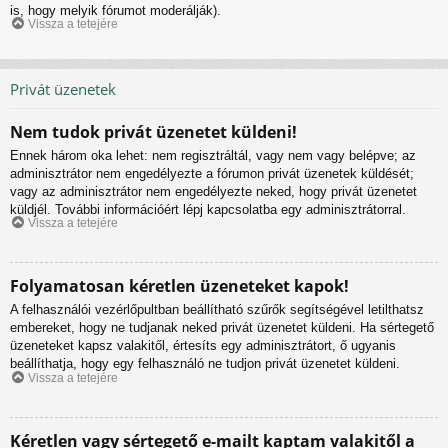
is, hogy melyik fórumot moderálják).
Vissza a tetejére
Privát üzenetek
Nem tudok privát üzenetet küldeni!
Ennek három oka lehet: nem regisztráltál, vagy nem vagy belépve; az
adminisztrátor nem engedélyezte a fórumon privát üzenetek küldését;
vagy az adminisztrátor nem engedélyezte neked, hogy privát üzenetet
küldjél. További információért lépj kapcsolatba egy adminisztrátorral.
Vissza a tetejére
Folyamatosan kéretlen üzeneteket kapok!
A felhasználói vezérlőpultban beállítható szűrők segítségével letilthatsz
embereket, hogy ne tudjanak neked privát üzenetet küldeni. Ha sértegető
üzeneteket kapsz valakitől, értesíts egy adminisztrátort, ő ugyanis
beállíthatja, hogy egy felhasználó ne tudjon privát üzenetet küldeni.
Vissza a tetejére
Kéretlen vagy sértegető e-mailt kaptam valakitől a