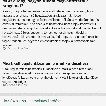
Mi az a rang, hogyan tudom megváltoztatni a
rangomat?
A rang, mely a felhasználók neve alatt jelenik meg, arra való, hogy
mutassa, a felhasználó hozzászólásainak számát, illetve
megkülönböztessen egyes felhasználókat, például a moderátorokat és
adminisztrátorokat. Általában a felhasználók nem tudják közvetlenül
megváltoztatni a rangjukat, mivel azt az adminisztrátor állítja be. Kérünk,
ne szólj hozzá feleslegesen a témákhoz, csak hogy növeld a
hozzászólásaid számát, hiszen valószínű, hogy ezt a moderátorok fel
fogják fedezni, és egyszerűen csökkenteni fogják a hozzászólásaid
számát.
Vissza a tetejére
Miért kell bejelentkeznem e-mail küldéséhez?
Csak regisztrált felhasználók küldhetnek e-mailt a beépített e-mail
funkció segítségével (ha az adminisztrátor bekapcsolta ezt a
lehetőséget). Ez a névtelen emberek nemkívánt leveleinek elkerülése
végett szükséges.
Vissza a tetejére
Hozzászólással kapcsolatos kérdések