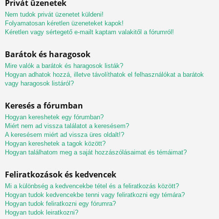
Privát üzenetek
Nem tudok privát üzenetet küldeni!
Folyamatosan kéretlen üzeneteket kapok!
Kéretlen vagy sértegető e-mailt kaptam valakitől a fórumról!
Barátok és haragosok
Mire valók a barátok és haragosok listák?
Hogyan adhatok hozzá, illetve távolíthatok el felhasználókat a barátok
vagy haragosok listáról?
Keresés a fórumban
Hogyan kereshetek egy fórumban?
Miért nem ad vissza találatot a keresésem?
A keresésem miért ad vissza üres oldalt!?
Hogyan kereshetek a tagok között?
Hogyan találhatom meg a saját hozzászólásaimat és témáimat?
Feliratkozások és kedvencek
Mi a különbség a kedvencekbe tétel és a feliratkozás között?
Hogyan tudok kedvencekbe tenni vagy feliratkozni egy témára?
Hogyan tudok feliratkozni egy fórumra?
Hogyan tudok leiratkozni?