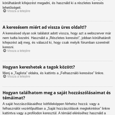
körülhatárolt kifejezést megadni, és használd ki a részletes keresés
lehetőségeit.
Vissza a tetejére
A keresésem miért ad vissza üres oldalt!?
A keresésed olyan sok találatot adott vissza, hogy azt a webszerver már
nem tudta kezelni. Használd a „Részletes keresést”, jobban körülhatárolt
kifejezést adj meg, és válaszd ki, hogy csak melyik fórumban szeretnél
keresni.
Vissza a tetejére
Hogyan kereshetek a tagok között?
Menj a „Taglista” oldalra, és kattints a „Felhasználó keresése” linkre.
Vissza a tetejére
Hogyan találhatom meg a saját hozzászólásaimat és
témáimat?
A saját hozzászólásaidhoz kétféleképpen férhetsz hozzá: vagy a
felhasználói vezérlőpultban a „Saját hozzászólások megtekintése” linkre
kattintva vagy a profilodon keresztül. A témáid eléréséhez használd a