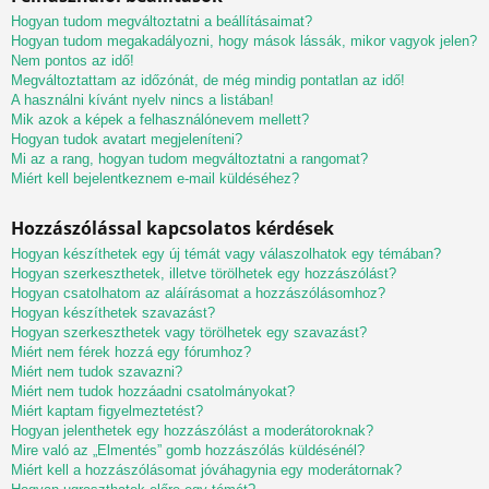
Hogyan tudom megváltoztatni a beállításaimat?
Hogyan tudom megakadályozni, hogy mások lássák, mikor vagyok jelen?
Nem pontos az idő!
Megváltoztattam az időzónát, de még mindig pontatlan az idő!
A használni kívánt nyelv nincs a listában!
Mik azok a képek a felhasználónevem mellett?
Hogyan tudok avatart megjeleníteni?
Mi az a rang, hogyan tudom megváltoztatni a rangomat?
Miért kell bejelentkeznem e-mail küldéséhez?
Hozzászólással kapcsolatos kérdések
Hogyan készíthetek egy új témát vagy válaszolhatok egy témában?
Hogyan szerkeszthetek, illetve törölhetek egy hozzászólást?
Hogyan csatolhatom az aláírásomat a hozzászólásomhoz?
Hogyan készíthetek szavazást?
Hogyan szerkeszthetek vagy törölhetek egy szavazást?
Miért nem férek hozzá egy fórumhoz?
Miért nem tudok szavazni?
Miért nem tudok hozzáadni csatolmányokat?
Miért kaptam figyelmeztetést?
Hogyan jelenthetek egy hozzászólást a moderátoroknak?
Mire való az „Elmentés” gomb hozzászólás küldésénél?
Miért kell a hozzászólásomat jóváhagynia egy moderátornak?