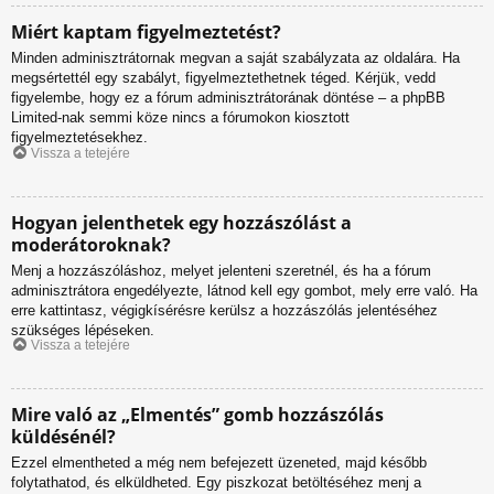
Miért kaptam figyelmeztetést?
Minden adminisztrátornak megvan a saját szabályzata az oldalára. Ha
megsértettél egy szabályt, figyelmeztethetnek téged. Kérjük, vedd
figyelembe, hogy ez a fórum adminisztrátorának döntése – a phpBB
Limited-nak semmi köze nincs a fórumokon kiosztott
figyelmeztetésekhez.
Vissza a tetejére
Hogyan jelenthetek egy hozzászólást a
moderátoroknak?
Menj a hozzászóláshoz, melyet jelenteni szeretnél, és ha a fórum
adminisztrátora engedélyezte, látnod kell egy gombot, mely erre való. Ha
erre kattintasz, végigkísérésre kerülsz a hozzászólás jelentéséhez
szükséges lépéseken.
Vissza a tetejére
Mire való az „Elmentés” gomb hozzászólás
küldésénél?
Ezzel elmentheted a még nem befejezett üzeneted, majd később
folytathatod, és elküldheted. Egy piszkozat betöltéséhez menj a