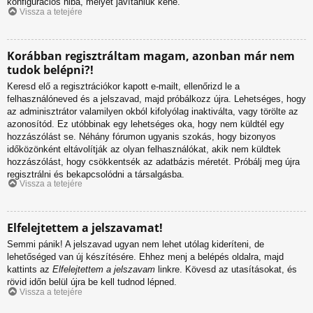
konfigurációs hiba, melyet javítaniuk kéne.
Vissza a tetejére
Korábban regisztráltam magam, azonban már nem
tudok belépni?!
Keresd elő a regisztrációkor kapott e-mailt, ellenőrizd le a
felhasználóneved és a jelszavad, majd próbálkozz újra. Lehetséges, hogy
az adminisztrátor valamilyen okból kifolyólag inaktiválta, vagy törölte az
azonosítód. Ez utóbbinak egy lehetséges oka, hogy nem küldtél egy
hozzászólást se. Néhány fórumon ugyanis szokás, hogy bizonyos
időközönként eltávolítják az olyan felhasználókat, akik nem küldtek
hozzászólást, hogy csökkentsék az adatbázis méretét. Próbálj meg újra
regisztrálni és bekapcsolódni a társalgásba.
Vissza a tetejére
Elfelejtettem a jelszavamat!
Semmi pánik! A jelszavad ugyan nem lehet utólag kideríteni, de
lehetőséged van új készítésére. Ehhez menj a belépés oldalra, majd
kattints az
Elfelejtettem a jelszavam
linkre. Kövesd az utasításokat, és
rövid időn belül újra be kell tudnod lépned.
Vissza a tetejére