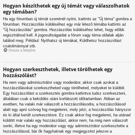
Hogyan készíthetek egy új témát vagy válaszolhatok
egy témában?
Ha egy fórumban új témát szeretnél nyitni, kattints az "Új téma" gombra a
fórumban. Hozzászólás küldéséhez egy már létező témába kattints az
"Új hozzászólás" gombra. Hozzászólás küldéséhez lehet, hogy előbb
regisztrálnod kell. A jogosultságaidat a fórum vagy téma oldalak alján
találod meg. Például: Nyithatsz új témákat, Küldhetsz hozzászólást
csatolmánnyal stb.
Vissza a tetejére
Hogyan szerkeszthetek, illetve törölhetek egy
hozzászólást?
Ha nem vagy adminisztrátor vagy moderátor, akkor csak azokat a
hozzászólásokat szerkesztheted vagy törölheted, melyeket te küldtél.
Egy hozzászólást a szerkesztés gombra kattintva tudsz szerkeszteni,
általában csak a beküldés utáni korlátozott időtartamban. Abban az
esetben, ha valaki már válaszolt a hozzászólásodra, a hozzászólásod
alatt egy apró szöveg fog megjelenni, mely jelzi, a hozzászólás hányszor
és ki által került szerkesztésre. Ez csak akkor fog megjelenni, ha utánad
küldött már valaki egy hozzászólást, akkor nem, ha még nem válaszolt
senki, illetve ha egy moderátor vagy egy adminisztrátor szerkesztette a
hozzászólásod, bár ők hagyhatnak egy megjegyzést jelezve a