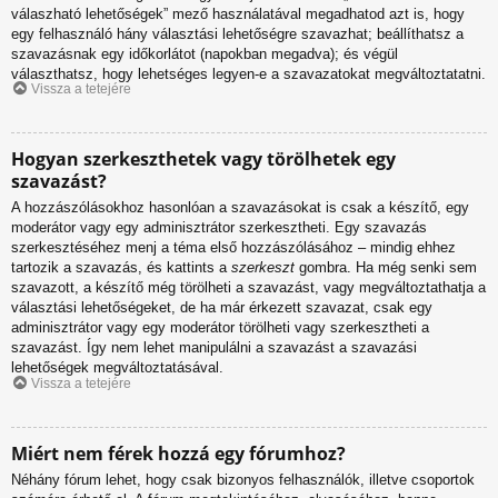
válaszható lehetőségek” mező használatával megadhatod azt is, hogy
egy felhasználó hány választási lehetőségre szavazhat; beállíthatsz a
szavazásnak egy időkorlátot (napokban megadva); és végül
választhatsz, hogy lehetséges legyen-e a szavazatokat megváltoztatatni.
Vissza a tetejére
Hogyan szerkeszthetek vagy törölhetek egy
szavazást?
A hozzászólásokhoz hasonlóan a szavazásokat is csak a készítő, egy
moderátor vagy egy adminisztrátor szerkesztheti. Egy szavazás
szerkesztéséhez menj a téma első hozzászólásához – mindig ehhez
tartozik a szavazás, és kattints a
szerkeszt
gombra. Ha még senki sem
szavazott, a készítő még törölheti a szavazást, vagy megváltoztathatja a
választási lehetőségeket, de ha már érkezett szavazat, csak egy
adminisztrátor vagy egy moderátor törölheti vagy szerkesztheti a
szavazást. Így nem lehet manipulálni a szavazást a szavazási
lehetőségek megváltoztatásával.
Vissza a tetejére
Miért nem férek hozzá egy fórumhoz?
Néhány fórum lehet, hogy csak bizonyos felhasználók, illetve csoportok