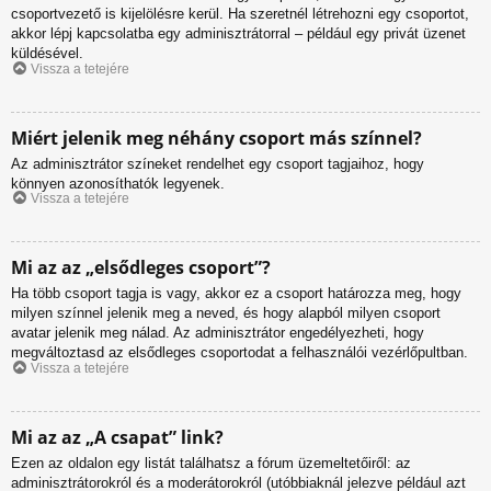
csoportvezető is kijelölésre kerül. Ha szeretnél létrehozni egy csoportot,
akkor lépj kapcsolatba egy adminisztrátorral – például egy privát üzenet
küldésével.
Vissza a tetejére
Miért jelenik meg néhány csoport más színnel?
Az adminisztrátor színeket rendelhet egy csoport tagjaihoz, hogy
könnyen azonosíthatók legyenek.
Vissza a tetejére
Mi az az „elsődleges csoport”?
Ha több csoport tagja is vagy, akkor ez a csoport határozza meg, hogy
milyen színnel jelenik meg a neved, és hogy alapból milyen csoport
avatar jelenik meg nálad. Az adminisztrátor engedélyezheti, hogy
megváltoztasd az elsődleges csoportodat a felhasználói vezérlőpultban.
Vissza a tetejére
Mi az az „A csapat” link?
Ezen az oldalon egy listát találhatsz a fórum üzemeltetőiről: az
adminisztrátorokról és a moderátorokról (utóbbiaknál jelezve például azt