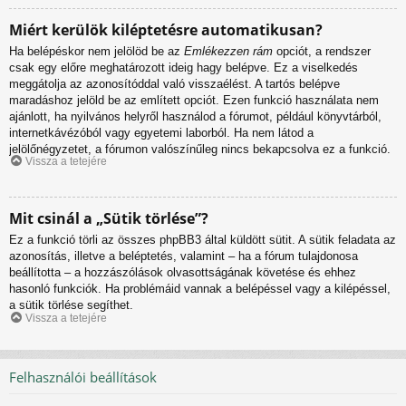
Miért kerülök kiléptetésre automatikusan?
Ha belépéskor nem jelölöd be az
Emlékezzen rám
opciót, a rendszer
csak egy előre meghatározott ideig hagy belépve. Ez a viselkedés
meggátolja az azonosítóddal való visszaélést. A tartós belépve
maradáshoz jelöld be az említett opciót. Ezen funkció használata nem
ajánlott, ha nyilvános helyről használod a fórumot, például könyvtárból,
internetkávézóból vagy egyetemi laborból. Ha nem látod a
jelölőnégyzetet, a fórumon valószínűleg nincs bekapcsolva ez a funkció.
Vissza a tetejére
Mit csinál a „Sütik törlése”?
Ez a funkció törli az összes phpBB3 által küldött sütit. A sütik feladata az
azonosítás, illetve a beléptetés, valamint – ha a fórum tulajdonosa
beállította – a hozzászólások olvasottságának követése és ehhez
hasonló funkciók. Ha problémáid vannak a belépéssel vagy a kilépéssel,
a sütik törlése segíthet.
Vissza a tetejére
Felhasználói beállítások