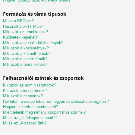
Hogyan ugraszthatok előre egy témát?
Formázás és téma típusok
Mi az a BBCode?
Használhatok HTML-t?
Mik azok az emotikonok?
Küldhetek képeket?
Mik azok a globális közlemények?
Mik azok a közlemények?
Mik azok a kiemelt témák?
Mik azok a lezárt témák?
Mik azok a téma ikonok?
Felhasználói szintek és csoportok
Kik azok az adminisztrátorok?
Kik azok a moderátorok?
Mik azok a csoportok?
Hol látom a csoportokat, és hogyan csatlakozhatok egyhez?
Hogyan lehetek csoportvezető?
Miért jelenik meg néhány csoport más színnel?
Mi az az „elsődleges csoport”?
Mi az az „A csapat” link?