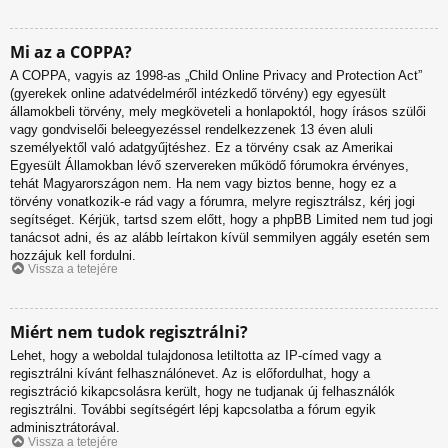
Mi az a COPPA?
A COPPA, vagyis az 1998-as „Child Online Privacy and Protection Act”
(gyerekek online adatvédelméről intézkedő törvény) egy egyesült
államokbeli törvény, mely megköveteli a honlapoktól, hogy írásos szülői
vagy gondviselői beleegyezéssel rendelkezzenek 13 éven aluli
személyektől való adatgyűjtéshez. Ez a törvény csak az Amerikai
Egyesült Államokban lévő szervereken működő fórumokra érvényes,
tehát Magyarországon nem. Ha nem vagy biztos benne, hogy ez a
törvény vonatkozik-e rád vagy a fórumra, melyre regisztrálsz, kérj jogi
segítséget. Kérjük, tartsd szem előtt, hogy a phpBB Limited nem tud jogi
tanácsot adni, és az alább leírtakon kívül semmilyen aggály esetén sem
hozzájuk kell fordulni.
Vissza a tetejére
Miért nem tudok regisztrálni?
Lehet, hogy a weboldal tulajdonosa letiltotta az IP-címed vagy a
regisztrálni kívánt felhasználónevet. Az is előfordulhat, hogy a
regisztráció kikapcsolásra került, hogy ne tudjanak új felhasználók
regisztrálni. További segítségért lépj kapcsolatba a fórum egyik
adminisztrátorával.
Vissza a tetejére