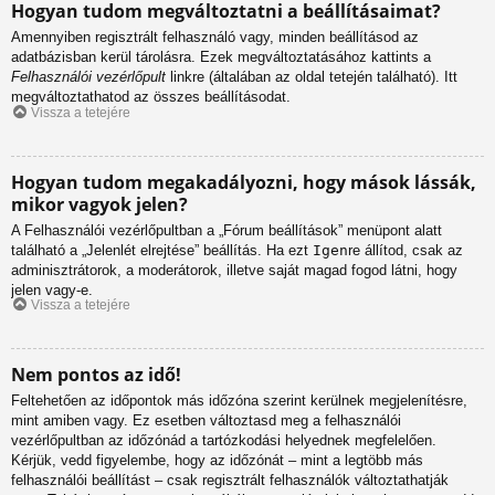
Hogyan tudom megváltoztatni a beállításaimat?
Amennyiben regisztrált felhasználó vagy, minden beállításod az
adatbázisban kerül tárolásra. Ezek megváltoztatásához kattints a
Felhasználói vezérlőpult
linkre (általában az oldal tetején található). Itt
megváltoztathatod az összes beállításodat.
Vissza a tetejére
Hogyan tudom megakadályozni, hogy mások lássák,
mikor vagyok jelen?
A Felhasználói vezérlőpultban a „Fórum beállítások” menüpont alatt
található a „Jelenlét elrejtése” beállítás. Ha ezt
Igen
re állítod, csak az
adminisztrátorok, a moderátorok, illetve saját magad fogod látni, hogy
jelen vagy-e.
Vissza a tetejére
Nem pontos az idő!
Feltehetően az időpontok más időzóna szerint kerülnek megjelenítésre,
mint amiben vagy. Ez esetben változtasd meg a felhasználói
vezérlőpultban az időzónád a tartózkodási helyednek megfelelően.
Kérjük, vedd figyelembe, hogy az időzónát – mint a legtöbb más
felhasználói beállítást – csak regisztrált felhasználók változtathatják