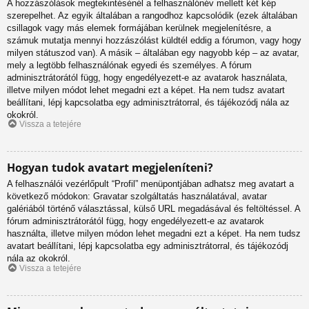
A hozzászólások megtekintésénél a felhasználónév mellett két kép
szerepelhet. Az egyik általában a rangodhoz kapcsolódik (ezek általában
csillagok vagy más elemek formájában kerülnek megjelenítésre, a
számuk mutatja mennyi hozzászólást küldtél eddig a fórumon, vagy hogy
milyen státuszod van). A másik – általában egy nagyobb kép – az avatar,
mely a legtöbb felhasználónak egyedi és személyes. A fórum
adminisztrátorától függ, hogy engedélyezett-e az avatarok használata,
illetve milyen módot lehet megadni ezt a képet. Ha nem tudsz avatart
beállítani, lépj kapcsolatba egy adminisztrátorral, és tájékozódj nála az
okokról.
Vissza a tetejére
Hogyan tudok avatart megjeleníteni?
A felhasználói vezérlőpult “Profil” menüpontjában adhatsz meg avatart a
következő módokon: Gravatar szolgáltatás használatával, avatar
galériából történő választással, külső URL megadásával és feltöltéssel. A
fórum adminisztrátorától függ, hogy engedélyezett-e az avatarok
használta, illetve milyen módon lehet megadni ezt a képet. Ha nem tudsz
avatart beállítani, lépj kapcsolatba egy adminisztrátorral, és tájékozódj
nála az okokról.
Vissza a tetejére