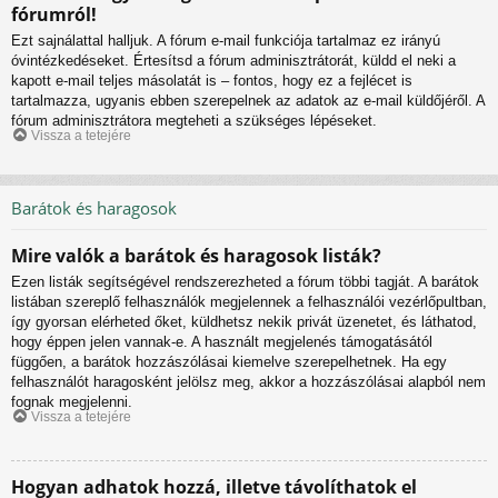
fórumról!
Ezt sajnálattal halljuk. A fórum e-mail funkciója tartalmaz ez irányú
óvintézkedéseket. Értesítsd a fórum adminisztrátorát, küldd el neki a
kapott e-mail teljes másolatát is – fontos, hogy ez a fejlécet is
tartalmazza, ugyanis ebben szerepelnek az adatok az e-mail küldőjéről. A
fórum adminisztrátora megteheti a szükséges lépéseket.
Vissza a tetejére
Barátok és haragosok
Mire valók a barátok és haragosok listák?
Ezen listák segítségével rendszerezheted a fórum többi tagját. A barátok
listában szereplő felhasználók megjelennek a felhasználói vezérlőpultban,
így gyorsan elérheted őket, küldhetsz nekik privát üzenetet, és láthatod,
hogy éppen jelen vannak-e. A használt megjelenés támogatásától
függően, a barátok hozzászólásai kiemelve szerepelhetnek. Ha egy
felhasználót haragosként jelölsz meg, akkor a hozzászólásai alapból nem
fognak megjelenni.
Vissza a tetejére
Hogyan adhatok hozzá, illetve távolíthatok el