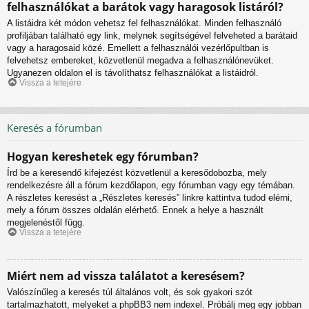
felhasználókat a barátok vagy haragosok listáról?
A listáidra két módon vehetsz fel felhasználókat. Minden felhasználó
profiljában található egy link, melynek segítségével felveheted a barátaid
vagy a haragosaid közé. Emellett a felhasználói vezérlőpultban is
felvehetsz embereket, közvetlenül megadva a felhasználónevüket.
Ugyanezen oldalon el is távolíthatsz felhasználókat a listáidról.
Vissza a tetejére
Keresés a fórumban
Hogyan kereshetek egy fórumban?
Írd be a keresendő kifejezést közvetlenül a keresődobozba, mely
rendelkezésre áll a fórum kezdőlapon, egy fórumban vagy egy témában.
A részletes keresést a „Részletes keresés” linkre kattintva tudod elérni,
mely a fórum összes oldalán elérhető. Ennek a helye a használt
megjelenéstől függ.
Vissza a tetejére
Miért nem ad vissza találatot a keresésem?
Valószínűleg a keresés túl általános volt, és sok gyakori szót
tartalmazhatott, melyeket a phpBB3 nem indexel. Próbálj meg egy jobban