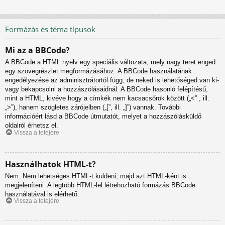
Formázás és téma típusok
Mi az a BBCode?
A BBCode a HTML nyelv egy speciális változata, mely nagy teret enged
egy szövegrészlet megformázásához. A BBCode használatának
engedélyezése az adminisztrátortól függ, de neked is lehetőséged van ki-
vagy bekapcsolni a hozzászólásaidnál. A BBCode hasonló felépítésű,
mint a HTML, kivéve hogy a címkék nem kacsacsőrök között („<” , ill.
„>”), hanem szögletes zárójelben („[”, ill. „]”) vannak. További
információért lásd a BBCode útmutatót, melyet a hozzászólásküldő
oldalról érhetsz el.
Vissza a tetejére
Használhatok HTML-t?
Nem. Nem lehetséges HTML-t küldeni, majd azt HTML-ként is
megjeleníteni. A legtöbb HTML-lel létrehozható formázás BBCode
használatával is elérhető.
Vissza a tetejére