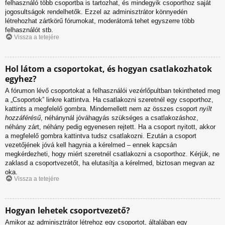
felhasználó több csoportba is tartozhat, és mindegyik csoporthoz saját
jogosultságok rendelhetők. Ezzel az adminisztrátor könnyedén
létrehozhat zártkörű fórumokat, moderátorrá tehet egyszerre több
felhasználót stb.
Vissza a tetejére
Hol látom a csoportokat, és hogyan csatlakozhatok
egyhez?
A fórumon lévő csoportokat a felhasználói vezérlőpultban tekintheted meg
a „Csoportok” linkre kattintva. Ha csatlakozni szeretnél egy csoporthoz,
kattints a megfelelő gombra. Mindemellett nem az összes csoport
nyílt
hozzáférésű
, néhánynál jóváhagyás szükséges a csatlakozáshoz,
néhány zárt, néhány pedig egyenesen rejtett. Ha a csoport nyitott, akkor
a megfelelő gombra kattintva tudsz csatlakozni. Ezután a csoport
vezetőjének jóvá kell hagynia a kérelmed – ennek kapcsán
megkérdezheti, hogy miért szeretnél csatlakozni a csoporthoz. Kérjük, ne
zaklasd a csoportvezetőt, ha elutasítja a kérelmed, biztosan megvan az
oka.
Vissza a tetejére
Hogyan lehetek csoportvezető?
Amikor az adminisztrátor létrehoz egy csoportot, általában egy