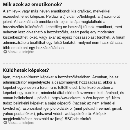
Mik azok az emotikonok?
A smiley-k vagy más néven emotikonok kis grafikák, melyekkel
érzéseket lehet kifejezni. Például a :) vidámot/boldogot, a :( szomorút
jelent. A használható emotikonok teljes listája megtalálható a
hozzászólás küldésénél. Lehetőleg ne használj túl sok emotikont, mert
nehezen lesz olvasható a hozzászólás, ezért pedig egy moderátor
kiszerkesztheti őket, vagy akár az egész hozzászólást törölheti. A fórum
adminisztrátora beállíthat egy felső korlátot, melynél nem használhatsz
több emotikont egy hozzászólásban.
Vissza a tetejére
Küldhetek képeket?
Igen, megjeleníthetsz képeket a hozzászólásaidban. Azonban, ha az
adminisztrátor engedélyezte a csatolmányok hozzáadását, akkor a
képeket egyenesen a fórumra is feltöltheted. Ellenkező esetben a
képeket egy publikus, mindenki által elérhető szerveren kell tárolnod, és
onnan belinkelned – például: http://www.akarmi.hu/en-kepem.gif. Nem
tudsz belinkelni képeket a saját gépedről (hacsak az nem érhető el
kívülről is), azonosítást igénylő oldalakról (mint például freemail, gmail,
yahoo postafiókok), jelszóval védett weblapokról stb. A képek
megjelenítéséhez használd az [img] BBCode címkét.
Vissza a tetejére