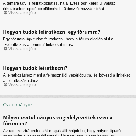
A témára úgy is feliratkozhatsz, ha a “Értesítést kérek új válasz
érkezésekor” opció bejelölésével küldesz új hozzászólást.
Vissza a tetejére
Hogyan tudok feliratkozni egy fórumra?
Egy fórumra úgy tudsz feliratkozni, hogy a fórum oldalán alul a
„Feliratkozás a fórumra” linkre kattintasz.
Vissza a tetejére
Hogyan tudok leiratkozni?
A leiratkozáshoz menj a felhasználói vezérlőpultra, és kövesd a linkeket
a feliratkozásaidhoz.
Vissza a tetejére
Csatolmányok
Milyen csatolmányok engedélyezettek ezen a
fórumon?
Az adminisztrátorok saját maguk állíthatják be, hogy milyen típusú