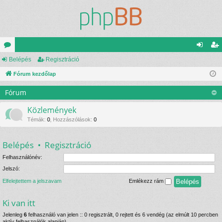
ór
Belépés
Regisztráció
el
eg
u
Fórum kezdőlap
ép
is
m
és
ztr
Fórum
ok
ác
Közlemények
ió
Témák
:
0
,
Hozzászólások
:
0
Belépés
•
Regisztráció
Felhasználónév:
Jelszó:
Elfelejtettem a jelszavam
Emlékezz rám
Ki van itt
Jelenleg
6
felhasználó van jelen :: 0 regisztrált, 0 rejtett és 6 vendég (az elmúlt 10 percben
aktív felhasználók alapján)