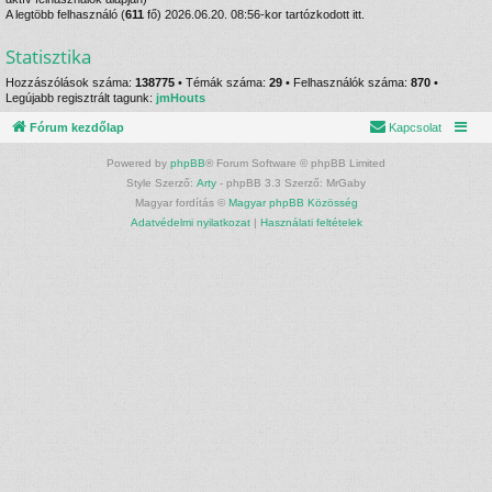
A legtöbb felhasználó (
611
fő) 2026.06.20. 08:56-kor tartózkodott itt.
Statisztika
Hozzászólások száma:
138775
• Témák száma:
29
• Felhasználók száma:
870
•
Legújabb regisztrált tagunk:
jmHouts
Fórum kezdőlap
Kapcsolat
Powered by
phpBB
® Forum Software © phpBB Limited
Style Szerző:
Arty
- phpBB 3.3 Szerző: MrGaby
Magyar fordítás ©
Magyar phpBB Közösség
Adatvédelmi nyilatkozat
|
Használati feltételek